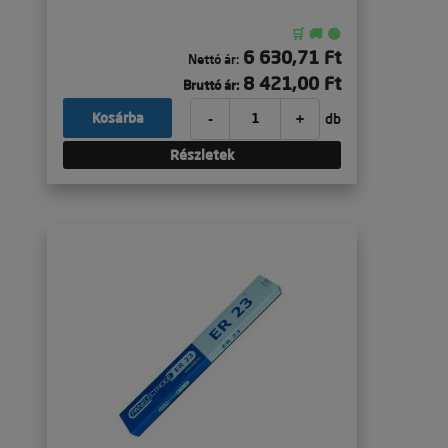
🛒 🚚 🟢
6 630,71 Ft
Nettó ár:
8 421,00 Ft
Bruttó ár:
-
+
Kosárba
db
Részletek