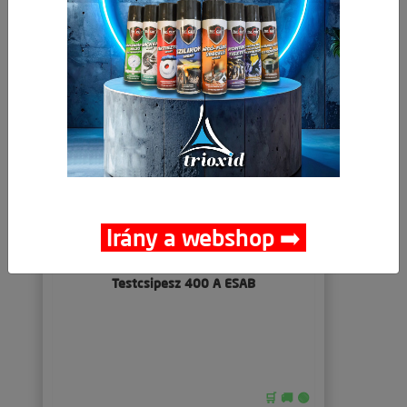
Irány a webshop ➡️
Testcsipesz 400 A ESAB
🛒 🚚 🟢