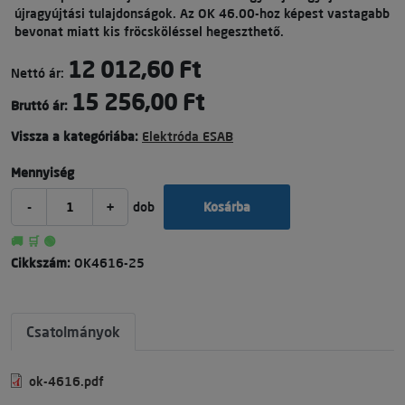
újragyújtási tulajdonságok. Az OK 46.00-hoz képest vastagabb
bevonat miatt kis fröcsköléssel hegeszthető.
12 012,60 Ft
Nettó ár:
15 256,00 Ft
Bruttó ár:
Vissza a kategóriába:
Elektróda ESAB
Mennyiség
-
+
dob
Kosárba
🚚 🛒 🟢
Cikkszám:
OK4616-25
Csatolmányok
ok-4616.pdf