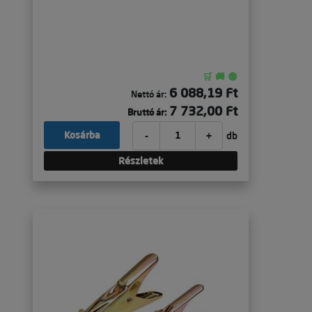
🛒 🚚 🟢
6 088,19 Ft
Nettó ár:
7 732,00 Ft
Bruttó ár:
-
+
Kosárba
db
Részletek