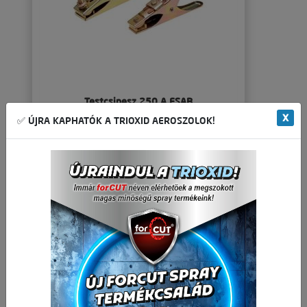
Testcsipesz 250 A ESAB
X
✅ ÚJRA KAPHATÓK A TRIOXID AEROSZOLOK!
🛒 🚚 🟢
1 778,74 Ft
Nettó ár:
2 259,00 Ft
Bruttó ár:
-
+
Kosárba
db
Részletek