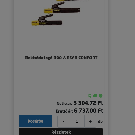
Elektródafogó 300 A ESAB CONFORT
🛒 🚚 🟢
5 304,72 Ft
Nettó ár:
6 737,00 Ft
Bruttó ár:
-
+
Kosárba
db
Részletek