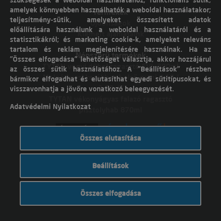
szükségesek a weboldal használatához; funkcionális sütik,
amelyek könnyebben használhatók a weboldal használatakor;
Termékek
teljesítmény-sütik, amelyeket összesített adatok
Újdonságok
előállítására használunk a weboldal használatáról és a
Kiemelt ajánlataink
statisztikákról; és marketing cookie-k, amelyeket releváns
tartalom és reklám megjelenítésére használnak. Ha az
Népszerű termékek
"Összes elfogadása" lehetőséget választja, akkor hozzájárul
TYTAN vegyi dübel ragasztó EVI. 300ml
az összes sütik használatához. A "Beállítások" részben
Molnárkocsi kerékhez belső gumi 4,10 /
bármikor elfogadhat és elutasíthat egyedi sütitípusokat, és
3,50-4"
visszavonhatja a jövőre vonatkozó beleegyezését.
TYTAN vékonyágyas falazó ragasztó
Adatvédelmi Nyilatkozat
pisztolyhab 870ml
Összes elutasítása
Árukereső.hu
Beállítások
© Dobó Trade Kft 2017. Minden jog
Összes elfogadása
fenntartva. Készítette:
I.T.C. Kft.