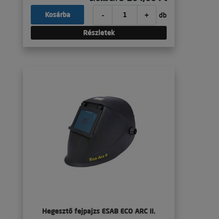
-
+
Kosárba
db
Részletek
Hegesztő fejpajzs ESAB ECO ARC II.