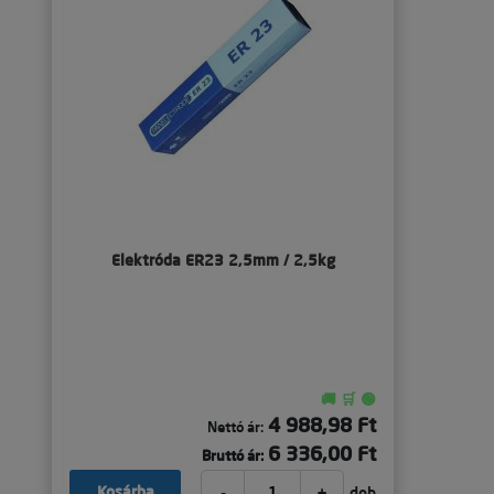
Elektróda ER23 2,5mm / 2,5kg
🚚 🛒 🟢
4 988,98 Ft
Nettó ár:
6 336,00 Ft
Bruttó ár:
-
+
Kosárba
dob