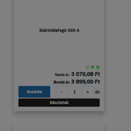
Elektródafogó 500 A
🛒 🚚 🟢
3 070,08 Ft
Nettó ár:
3 899,00 Ft
Bruttó ár:
-
+
Kosárba
db
Részletek