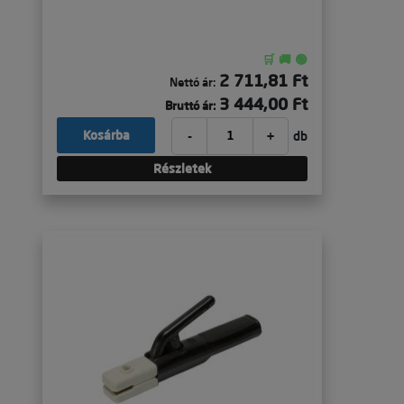
🛒 🚚 🟢
2 711,81 Ft
Nettó ár:
3 444,00 Ft
Bruttó ár:
-
+
Kosárba
db
Részletek