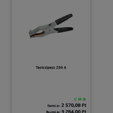
Testcsipesz 250 A
🛒 🚚 🟢
2 570,08 Ft
Nettó ár:
3 264,00 Ft
Bruttó ár: