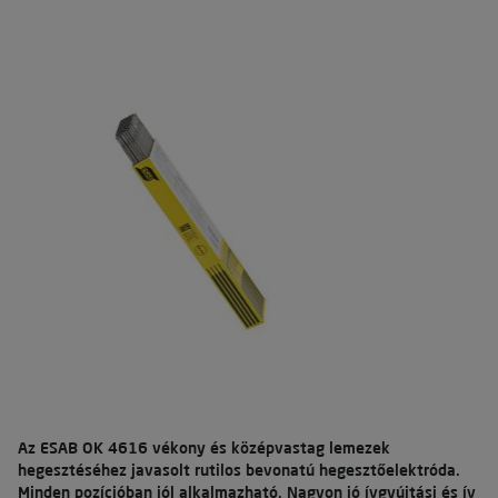
Az ESAB OK 4616 vékony és középvastag lemezek
hegesztéséhez javasolt rutilos bevonatú hegesztőelektróda.
Minden pozícióban jól alkalmazható. Nagyon jó ívgyújtási és ív