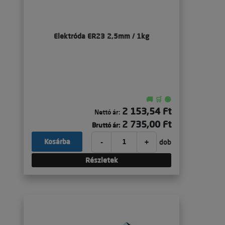
Elektróda ER23 2,5mm / 1kg
🚚 🛒 🟢
2 153,54 Ft
Nettó ár:
2 735,00 Ft
Bruttó ár:
-
+
Kosárba
dob
Részletek