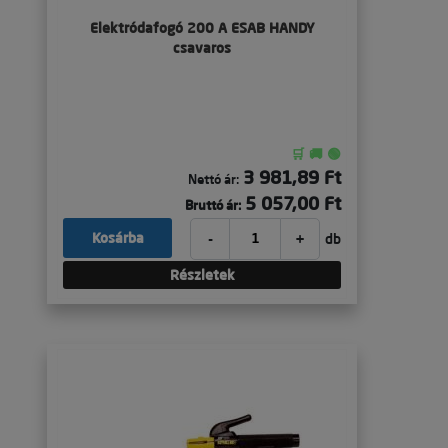
Elektródafogó 200 A ESAB HANDY
csavaros
🛒 🚚 🟢
3 981,89 Ft
Nettó ár:
5 057,00 Ft
Bruttó ár:
-
+
Kosárba
db
Részletek