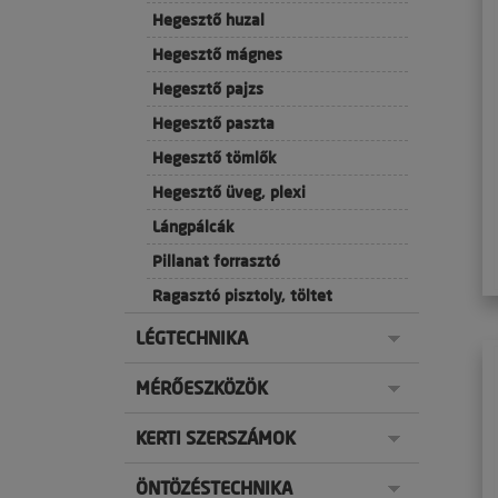
Hegesztő huzal
Hegesztő mágnes
Hegesztő pajzs
Hegesztő paszta
Hegesztő tömlők
Hegesztő üveg, plexi
Lángpálcák
Pillanat forrasztó
Ragasztó pisztoly, töltet
LÉGTECHNIKA
MÉRŐESZKÖZÖK
KERTI SZERSZÁMOK
ÖNTÖZÉSTECHNIKA