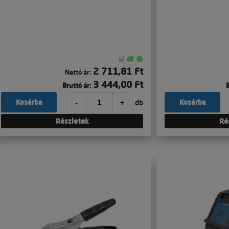
🛒 🚚 🟢
2 711,81 Ft
Nettó ár:
3 444,00 Ft
Bruttó ár:
B
-
+
Kosárba
Kosárba
db
Részletek
Ré