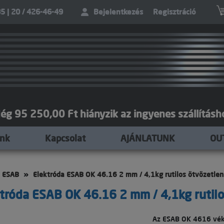
5 | 20 / 426-46-49
Bejelentkezés
Regisztráció
ég 95 250,00 Ft hiányzik az ingyenes szállításh
unk
Kapcsolat
AJÁNLATUNK
OU
a ESAB
Elektróda ESAB OK 46.16 2 mm / 4,1kg rutilos ötvözetlen
tróda ESAB OK 46.16 2 mm / 4,1kg rutilo
Az ESAB OK 4616 vék