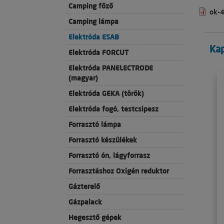
Camping főző
ok-
Camping lámpa
Elektróda ESAB
Ka
Elektróda FORCUT
Elektróda PANELECTRODE
(magyar)
Elektróda GEKA (török)
Elektróda fogó, testcsipesz
Forrasztó lámpa
Forrasztó készülékek
Forrasztó ón, lágyforrasz
Forrasztáshoz Oxigén reduktor
Gázterelő
Gázpalack
Hegesztő gépek