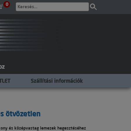
0
oz
TLET
Szállítási információk
s ötvözetlen
ony és középvastag lemezek hegesztéséhez