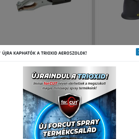
Testcsipesz 250 A
Hegesztő fejpaj
 ÚJRA KAPHATÓK A TRIOXID AEROSZOLOK!
🛒 🚚 🟢
2 570,08 Ft
Nettó ár:
3 264,00 Ft
Bruttó ár:
B
-
+
Kosárba
Kosárba
db
Részletek
Ré