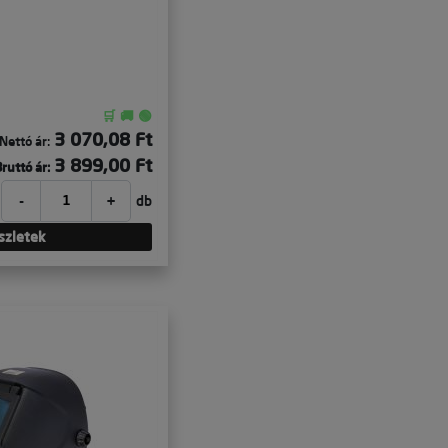
🛒 🚚 🟢
3 070,08 Ft
Nettó ár:
3 899,00 Ft
ruttó ár:
-
+
db
szletek