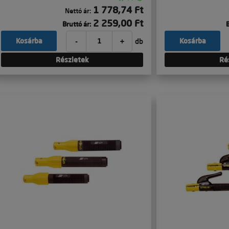
1 778,74 Ft
Nettó ár:
2 259,00 Ft
Bruttó ár:
B
-
+
Kosárba
Kosárba
db
Részletek
Ré