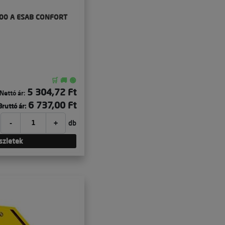
300 A ESAB CONFORT
🛒 🚚 🟢
5 304,72 Ft
Nettó ár:
6 737,00 Ft
Bruttó ár:
-
+
db
szletek