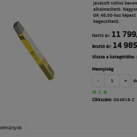
javasolt rutilos bevo
alkalmazható. Nagyon 
OK 46.00-hoz képest 
hegeszthető.
11 799
Nettó ár:
14 985
Bruttó ár:
Vissza a kategóriába:
Mennyiség
-
+
d
🚚 🛒 🟢
Cikkszám:
OK4616-2
tolmányok