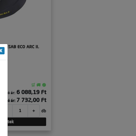
zs ESAB ECO ARC II.
X
🛒 🚚 🟢
6 088,19 Ft
Nettó ár:
7 732,00 Ft
ruttó ár:
-
+
db
szletek