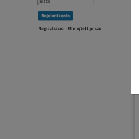
Bejelentkezés
Regisztráció
Elfelejtett jelszó