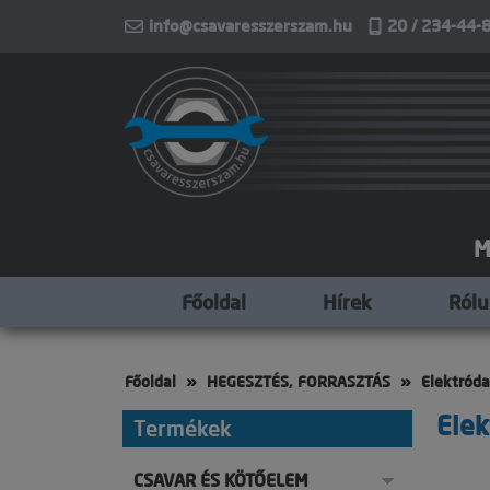
info@csavaresszerszam.hu
20 / 234-44-8
M
Főoldal
Hírek
Ról
Főoldal
HEGESZTÉS, FORRASZTÁS
Elektród
Elek
Termékek
CSAVAR ÉS KÖTŐELEM