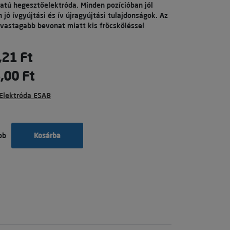
natú hegesztőelektróda. Minden pozícióban jól
jó ívgyújtási és ív újragyújtási tulajdonságok. Az
vastagabb bevonat miatt kis fröcsköléssel
,21 Ft
,00 Ft
Elektróda ESAB
ob
Kosárba