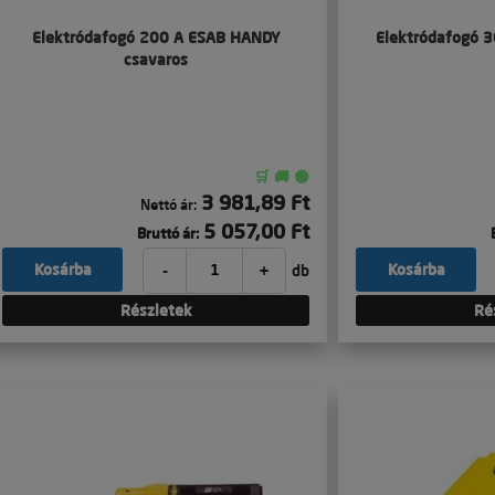
Elektródafogó 200 A ESAB HANDY
Elektródafogó 
csavaros
🛒 🚚 🟢
3 981,89 Ft
Nettó ár:
5 057,00 Ft
Bruttó ár:
-
+
Kosárba
Kosárba
db
Részletek
Ré