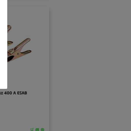
sz 400 A ESAB
🛒 🚚 🟢