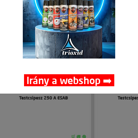
Irány a webshop ➡️
Testcsipesz 250 A ESAB
Testcsipe
🛒 🚚 🟢