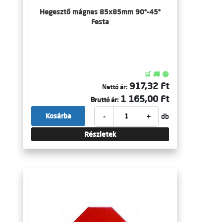
Hegesztő mágnes 85x85mm 90°-45°
Festa
🛒 🚚 🟢
917,32 Ft
Nettó ár:
1 165,00 Ft
Bruttó ár:
-
+
Kosárba
db
Részletek