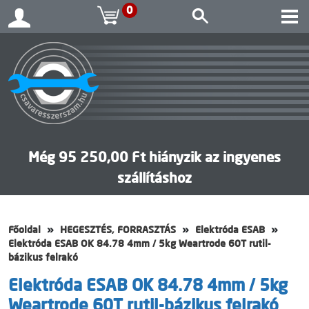
0
Még 95 250,00 Ft hiányzik az ingyenes
szállításhoz
Főoldal
HEGESZTÉS, FORRASZTÁS
Elektróda ESAB
Elektróda ESAB OK 84.78 4mm / 5kg Weartrode 60T rutil-
bázikus felrakó
Elektróda ESAB OK 84.78 4mm / 5kg
Weartrode 60T rutil-bázikus felrakó