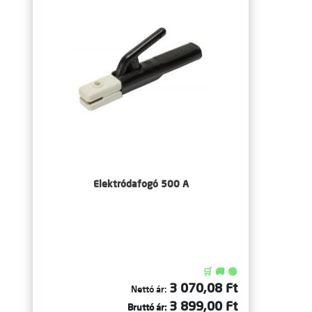
Elektródafogó 500 A
🛒 🚚 🟢
3 070,08 Ft
Nettó ár:
3 899,00 Ft
Bruttó ár: