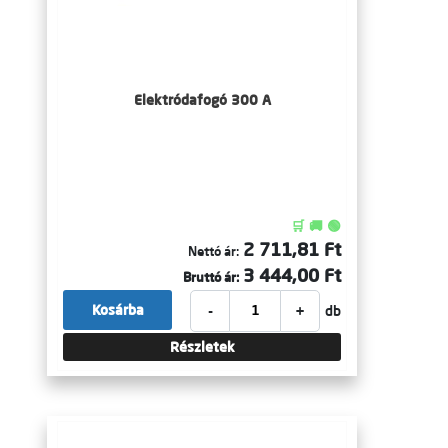
Elektródafogó 300 A
🛒 🚚 🟢
2 711,81 Ft
Nettó ár:
3 444,00 Ft
Bruttó ár:
-
+
Kosárba
db
Részletek