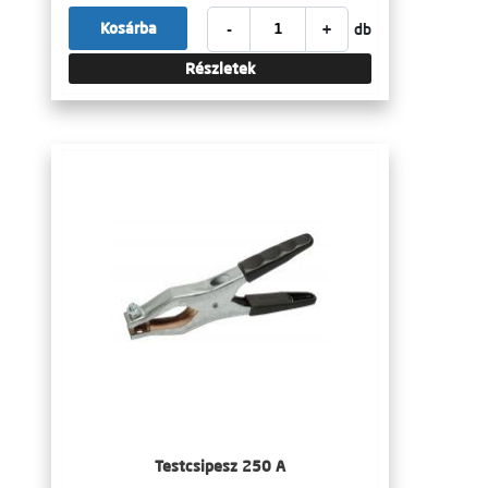
-
+
Kosárba
db
Részletek
Testcsipesz 250 A