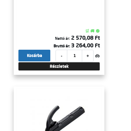
🛒 🚚 🟢
2 570,08 Ft
Nettó ár:
3 264,00 Ft
Bruttó ár:
-
+
Kosárba
db
Részletek