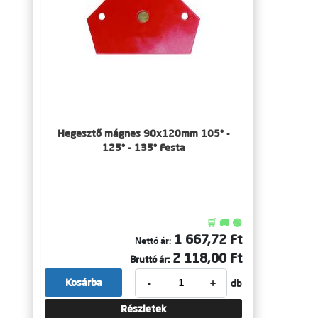
Hegesztő mágnes 90x120mm 105° -
125° - 135° Festa
🛒 🚚 🟢
1 667,72 Ft
Nettó ár:
2 118,00 Ft
Bruttó ár:
-
+
Kosárba
db
Részletek