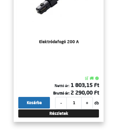
Elektródafogó 200 A
🛒 🚚 🟢
1 803,15 Ft
Nettó ár:
2 290,00 Ft
Bruttó ár:
-
+
Kosárba
db
Részletek