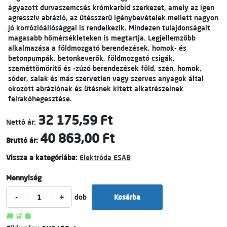
ágyazott durvaszemcsés krómkarbid szerkezet, amely az igen
agresszív abrázió, az ütésszerű igénybevételek mellett nagyon
jó korrózióállósággal is rendelkezik. Mindezen tulajdonságait
magasabb hőmérsékleteken is megtartja. Legjellemzőbb
alkalmazása a földmozgató berendezések, homok- és
betonpumpák, betonkeverők, földmozgató csigák,
szeméttömörítő és -zúzó berendezések föld, szén, homok,
sóder, salak és más szervetlen vagy szerves anyagok által
okozott abráziónak és ütésnek kitett alkatrészeinek
felrakóhegesztése.
32 175,59 Ft
Nettó ár:
40 863,00 Ft
Bruttó ár:
Vissza a kategóriába:
Elektróda ESAB
Mennyiség
-
+
dob
Kosárba
🚚 🛒 🟢