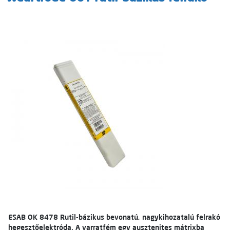
ESAB OK 8478 Rutil-bázikus bevonatú, nagykihozatalú felrakó
hegesztőelektróda. A varratfém egy ausztenites mátrixba