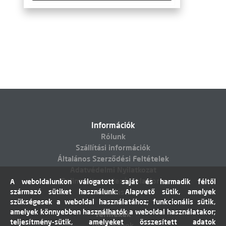
Információk
Rólunk
Szállítási információk
Általános Szerződési Feltételek
Adatvédelmi Nyilatkozat
Online vitarendezési platform
A weboldalunkon válogatott saját és harmadik féltől
származó sütiket használunk: Alapvető sütik, amelyek
Elállás
szükségesek a weboldal használatához; funkcionális sütik,
amelyek könnyebben használhatók a weboldal használatakor;
Termékek
teljesítmény-sütik, amelyeket összesített adatok
Újdonságok