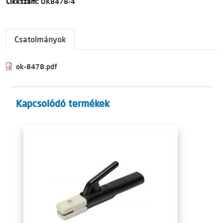
Cikkszám:
OK8478-4
Csatolmányok
ok-8478.pdf
Kapcsolódó termékek