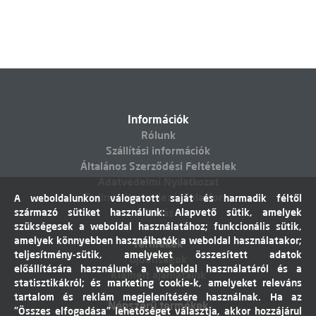
Információk
Rólunk
Szállítási információk
Általános Szerződési Feltételek
Adatvédelmi Nyilatkozat
Online vitarendezési platform
A weboldalunkon válogatott saját és harmadik féltől
származó sütiket használunk: Alapvető sütik, amelyek
Elállás
szükségesek a weboldal használatához; funkcionális sütik,
amelyek könnyebben használhatók a weboldal használatakor;
Termékek
teljesítmény-sütik, amelyeket összesített adatok
Újdonságok
előállítására használunk a weboldal használatáról és a
Kiemelt ajánlataink
statisztikákról; és marketing cookie-k, amelyeket releváns
tartalom és reklám megjelenítésére használnak. Ha az
Népszerű termékek
"Összes elfogadása" lehetőséget választja, akkor hozzájárul