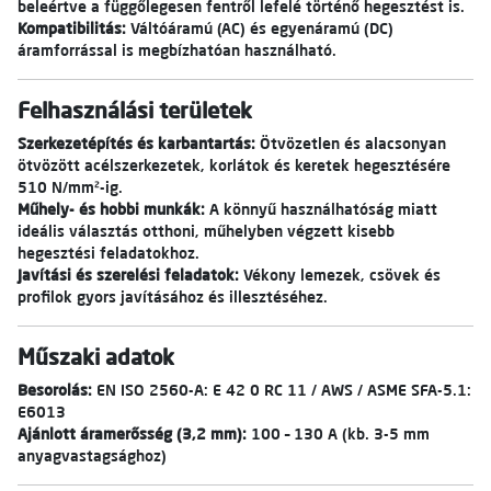
beleértve a függőlegesen fentről lefelé történő hegesztést is.
Kompatibilitás:
Váltóáramú (AC) és egyenáramú (DC)
áramforrással is megbízhatóan használható.
Felhasználási területek
Szerkezetépítés és karbantartás:
Ötvözetlen és alacsonyan
ötvözött acélszerkezetek, korlátok és keretek hegesztésére
510 N/mm²-ig.
Műhely- és hobbi munkák:
A könnyű használhatóság miatt
ideális választás otthoni, műhelyben végzett kisebb
hegesztési feladatokhoz.
Javítási és szerelési feladatok:
Vékony lemezek, csövek és
profilok gyors javításához és illesztéséhez.
Műszaki adatok
Besorolás:
EN ISO 2560-A: E 42 0 RC 11 / AWS / ASME SFA-5.1:
E6013
Ajánlott áramerősség (3,2 mm):
100 – 130 A (kb. 3-5 mm
anyagvastagsághoz)