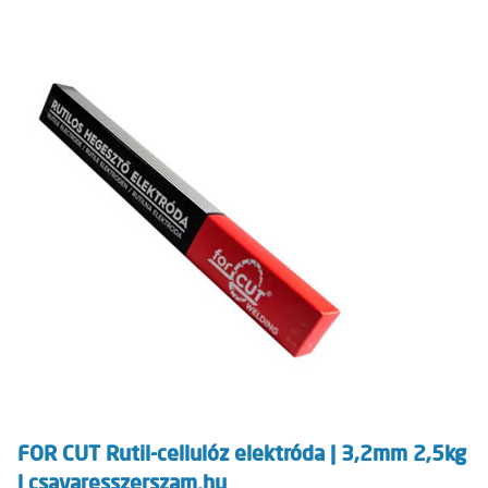
FOR CUT Rutil-cellulóz elektróda | 3,2mm 2,5kg
| csavaresszerszam.hu