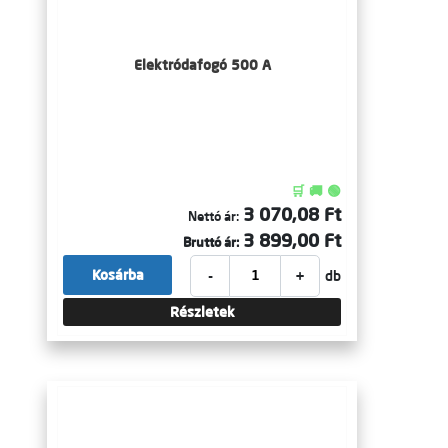
Elektródafogó 500 A
🛒 🚚 🟢
3 070,08 Ft
Nettó ár:
3 899,00 Ft
Bruttó ár:
-
+
Kosárba
db
Részletek