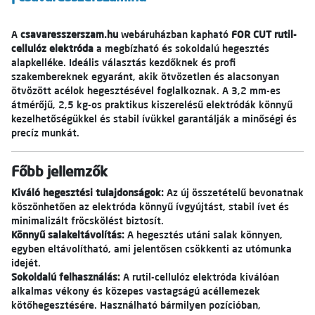
A
csavaresszerszam.hu
webáruházban kapható
FOR CUT rutil-
cellulóz elektróda
a megbízható és sokoldalú hegesztés
alapkelléke. Ideális választás kezdőknek és profi
szakembereknek egyaránt, akik ötvözetlen és alacsonyan
ötvözött acélok hegesztésével foglalkoznak. A 3,2 mm-es
átmérőjű, 2,5 kg-os praktikus kiszerelésű elektródák könnyű
kezelhetőségükkel és stabil ívükkel garantálják a minőségi és
precíz munkát.
Főbb jellemzők
Kiváló hegesztési tulajdonságok:
Az új összetételű bevonatnak
köszönhetően az elektróda könnyű ívgyújtást, stabil ívet és
minimalizált fröcskölést biztosít.
Könnyű salakeltávolítás:
A hegesztés utáni salak könnyen,
egyben eltávolítható, ami jelentősen csökkenti az utómunka
idejét.
Sokoldalú felhasználás:
A rutil-cellulóz elektróda kiválóan
alkalmas vékony és közepes vastagságú acéllemezek
kötőhegesztésére. Használható bármilyen pozícióban,