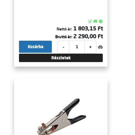
🛒 🚚 🟢
1 803,15 Ft
Nettó ár:
2 290,00 Ft
Bruttó ár:
-
+
Kosárba
db
Részletek