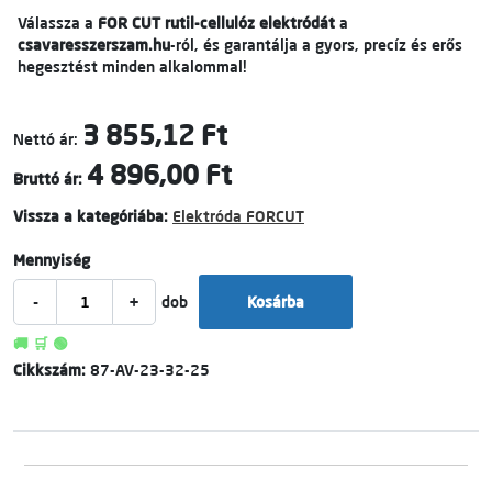
Válassza a
FOR CUT rutil-cellulóz elektródát
a
csavaresszerszam.hu
-ról, és garantálja a gyors, precíz és erős
hegesztést minden alkalommal!
3 855,12 Ft
Nettó ár:
4 896,00 Ft
Bruttó ár:
Vissza a kategóriába:
Elektróda FORCUT
Mennyiség
-
+
dob
Kosárba
🚚 🛒 🟢
Cikkszám:
87-AV-23-32-25