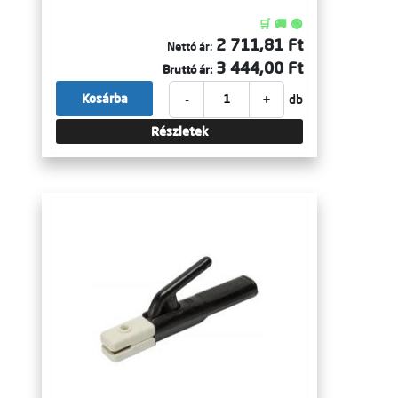
🛒 🚚 🟢
2 711,81 Ft
Nettó ár:
3 444,00 Ft
Bruttó ár:
-
+
Kosárba
db
Részletek