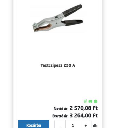
Testcsipesz 250 A
🛒 🚚 🟢
2 570,08 Ft
Nettó ár:
3 264,00 Ft
Bruttó ár:
-
+
Kosárba
db