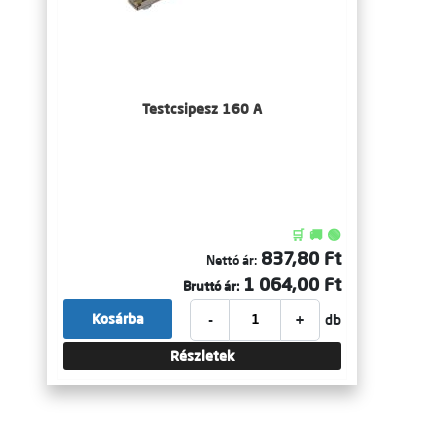
Testcsipesz 160 A
🛒 🚚 🟢
837,80 Ft
Nettó ár:
1 064,00 Ft
Bruttó ár:
-
+
Kosárba
db
Részletek