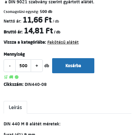
a DIN 9021 szabvány szerint gyártott alátét.
Csomagolási egység:
500 db
11,66 Ft
Nettó ár:
/ db
14,81 Ft
Bruttó ár:
/ db
Vissza a kategóriába:
Fakötésű alátét
Mennyiség
-
+
db
Kosárba
🛒 🚚 🟢
Cikkszám:
DIN440-08
Leírás
DIN 440 M 8 alátét méretek:
furat (d1) 9 mm