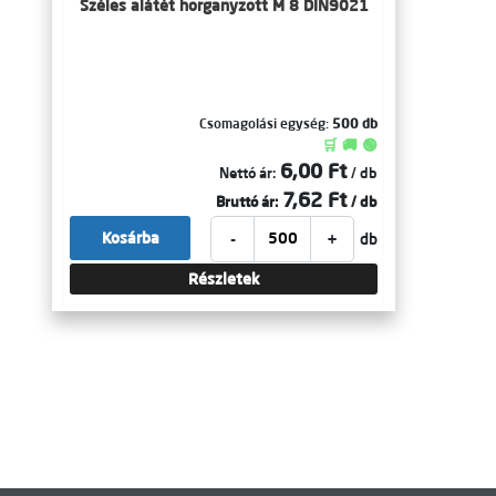
Széles alátét horganyzott M 8 DIN9021
Csomagolási egység:
500 db
🛒 🚚 🟢
6,00 Ft
Nettó ár:
/ db
7,62 Ft
Bruttó ár:
/ db
-
+
Kosárba
db
Részletek