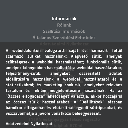
Információk
Rólunk
Szállítási információk
Általános Szerződési Feltételek
Adatvédelmi Nyilatkozat
Online vitarendezési platform
A weboldalunkon válogatott saját és harmadik féltől
származó sütiket használunk: Alapvető sütik, amelyek
Elállás
szükségesek a weboldal használatához; funkcionális sütik,
amelyek könnyebben használhatók a weboldal használatakor;
Termékek
teljesítmény-sütik, amelyeket összesített adatok
Újdonságok
előállítására használunk a weboldal használatáról és a
Kiemelt ajánlataink
statisztikákról; és marketing cookie-k, amelyeket releváns
tartalom és reklám megjelenítésére használnak. Ha az
Népszerű termékek
"Összes elfogadása" lehetőséget választja, akkor hozzájárul
TYTAN vegyi dübel ragasztó EVI. 300ml
az összes sütik használatához. A "Beállítások" részben
Molnárkocsi kerékhez belső gumi 4,10 /
bármikor elfogadhat és elutasíthat egyedi sütitípusokat, és
3,50-4"
visszavonhatja a jövőre vonatkozó beleegyezését.
TYTAN vékonyágyas falazó ragasztó
Adatvédelmi Nyilatkozat
pisztolyhab 870ml