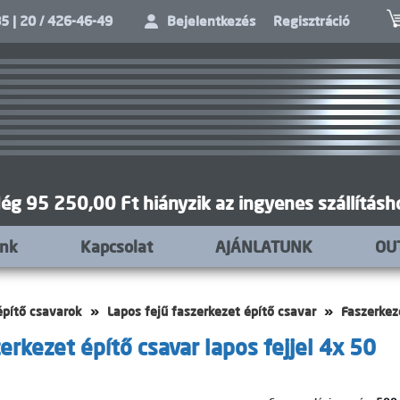
5 | 20 / 426-46-49
Bejelentkezés
Regisztráció
ég 95 250,00 Ft hiányzik az ingyenes szállításh
unk
Kapcsolat
AJÁNLATUNK
OU
építő csavarok
Lapos fejű faszerkezet építő csavar
Faszerkeze
erkezet építő csavar lapos fejjel 4x 50