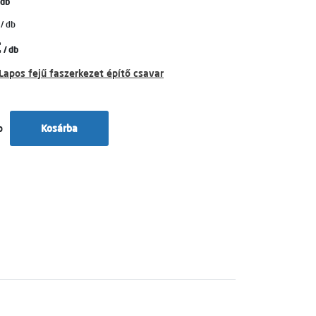
 db
/ db
t
/ db
Lapos fejű faszerkezet építő csavar
b
Kosárba