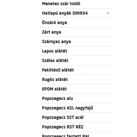
Menetes szár toldó
Hatlapú anyák DIN934
Önzáró anya
Zárt anya
Szárnyas anya
Lapos alátét
Széles alátét
Fakötésű alátét
Rugós alátét
EPDM alátét
Popszegecs alu
Popszegecs ASL nagyfejű
Popszegecs SST acél
Popszegecs RST RÉZ
Popszegecs festett RAL