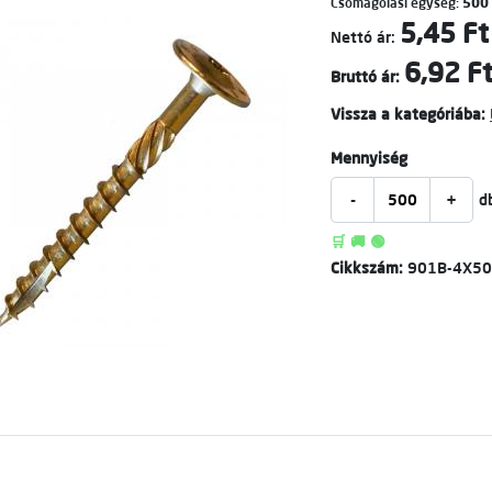
Csomagolási egység:
500
5,45 Ft
Nettó ár:
6,92 F
Bruttó ár:
Vissza a kategóriába:
Mennyiség
-
+
d
🛒 🚚 🟢
Cikkszám:
901B-4X50