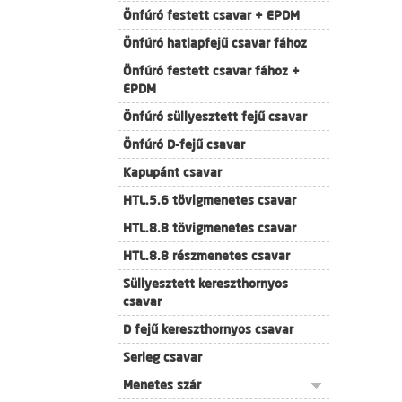
Önfúró festett csavar + EPDM
Önfúró hatlapfejű csavar fához
Önfúró festett csavar fához +
EPDM
Önfúró süllyesztett fejű csavar
Önfúró D-fejű csavar
Kapupánt csavar
HTL.5.6 tövigmenetes csavar
HTL.8.8 tövigmenetes csavar
HTL.8.8 részmenetes csavar
Süllyesztett kereszthornyos
csavar
D fejű kereszthornyos csavar
Serleg csavar
Menetes szár