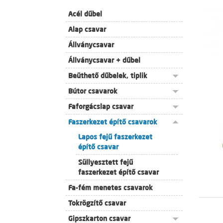
Acél dűbel
Alap csavar
Állványcsavar
Állványcsavar + dűbel
Beüthető dűbelek, tiplik
Bútor csavarok
Faforgácslap csavar
Faszerkezet építő csavarok
Lapos fejű faszerkezet
építő csavar
Süllyesztett fejű
faszerkezet építő csavar
Fa-fém menetes csavarok
Tokrögzítő csavar
Gipszkarton csavar