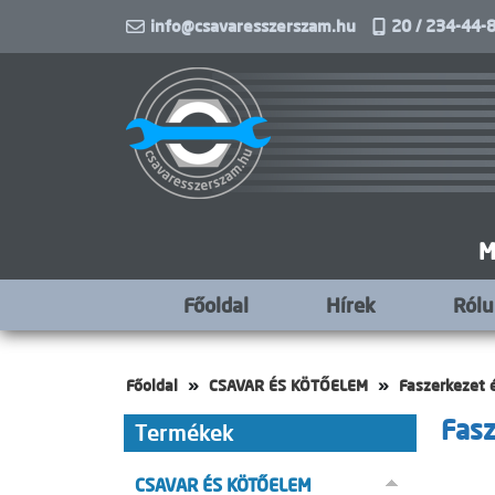
info@csavaresszerszam.hu
20 / 234-44-8
M
Főoldal
Hírek
Ról
Főoldal
CSAVAR ÉS KÖTŐELEM
Faszerkezet 
Fasz
Termékek
CSAVAR ÉS KÖTŐELEM