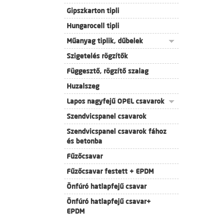
Gipszkarton tipli
Hungarocell tipli
Műanyag tiplik, dűbelek
Szigetelés rögzítők
Függesztő, rögzítő szalag
Huzalszeg
Lapos nagyfejű OPEL csavarok
Szendvicspanel csavarok
Szendvicspanel csavarok fához
és betonba
Fűzőcsavar
Fűzőcsavar festett + EPDM
Önfúró hatlapfejű csavar
Önfúró hatlapfejű csavar+
EPDM