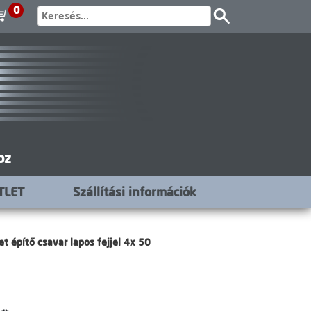
0
oz
TLET
Szállítási információk
t építő csavar lapos fejjel 4x 50