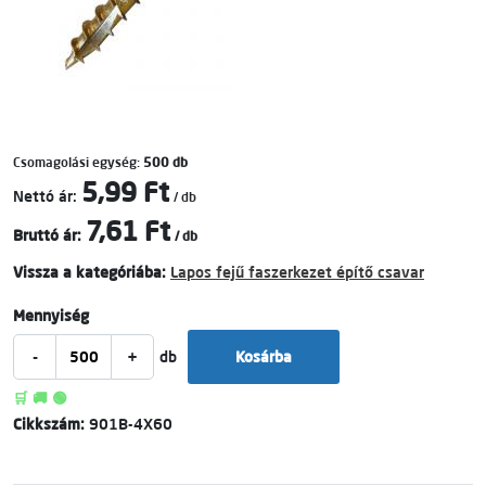
Csomagolási egység:
500 db
5,99 Ft
Nettó ár:
/ db
7,61 Ft
Bruttó ár:
/ db
Vissza a kategóriába:
Lapos fejű faszerkezet építő csavar
Mennyiség
-
+
db
Kosárba
🛒 🚚 🟢
Cikkszám:
901B-4X60