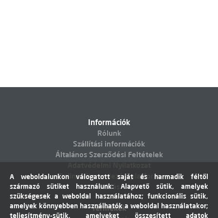
Információk
Rólunk
Szállítási információk
Általános Szerződési Feltételek
Adatvédelmi Nyilatkozat
Online vitarendezési platform
A weboldalunkon válogatott saját és harmadik féltől
származó sütiket használunk: Alapvető sütik, amelyek
Elállás
szükségesek a weboldal használatához; funkcionális sütik,
amelyek könnyebben használhatók a weboldal használatakor;
Termékek
teljesítmény-sütik, amelyeket összesített adatok