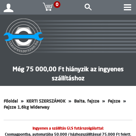
0
Még 75 000,00 Ft hiányzik az ingyenes
szállításhoz
Főoldal
KERTI SZERSZÁMOK
Balta, fejsze
Fejsze
Fejsze 1,6kg Widerway
Ingyenes a szállítás GLS futárszolgálattal:
Csomagpontba, automatába 50.000 / házhozszállítással 75.000 Ft felett.