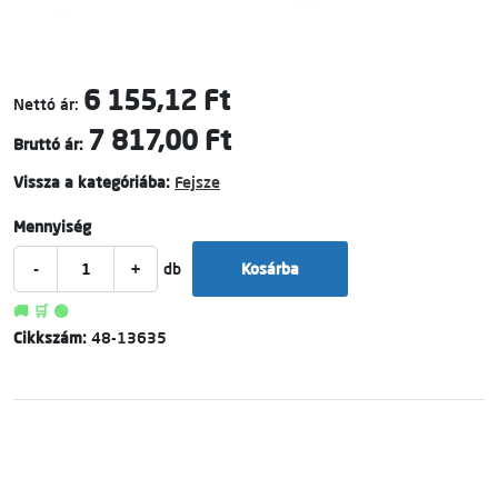
6 155,12 Ft
Nettó ár:
7 817,00 Ft
Bruttó ár:
Vissza a kategóriába:
Fejsze
Mennyiség
-
+
db
Kosárba
🚚 🛒 🟢
Cikkszám:
48-13635