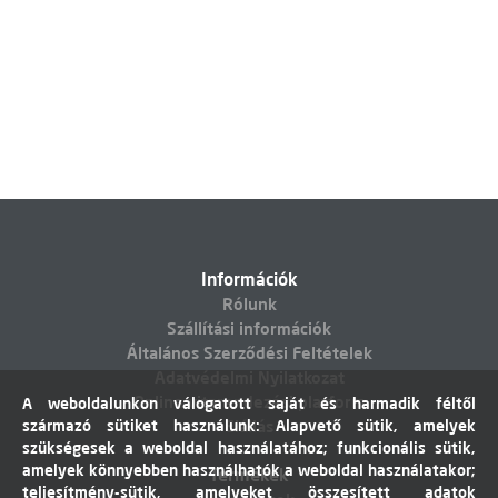
Információk
Rólunk
Szállítási információk
Általános Szerződési Feltételek
Adatvédelmi Nyilatkozat
Online vitarendezési platform
A weboldalunkon válogatott saját és harmadik féltől
származó sütiket használunk: Alapvető sütik, amelyek
Elállás
szükségesek a weboldal használatához; funkcionális sütik,
amelyek könnyebben használhatók a weboldal használatakor;
Termékek
teljesítmény-sütik, amelyeket összesített adatok