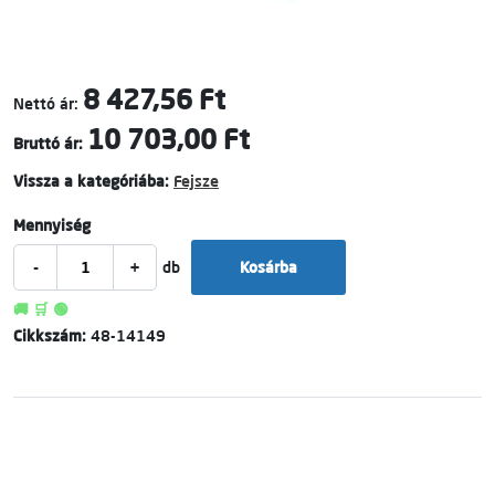
8 427,56 Ft
Nettó ár:
10 703,00 Ft
Bruttó ár:
Vissza a kategóriába:
Fejsze
Mennyiség
-
+
db
Kosárba
🚚 🛒 🟢
Cikkszám:
48-14149