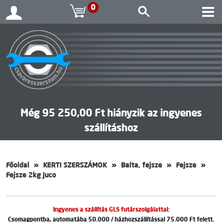
0
Még 95 250,00 Ft hiányzik az ingyenes
szállításhoz
Főoldal
KERTI SZERSZÁMOK
Balta, fejsze
Fejsze
Fejsze 2kg Juco
Ingyenes a szállítás GLS futárszolgálattal:
Csomagpontba, automatába 50.000 / házhozszállítással 75.000 Ft felett.