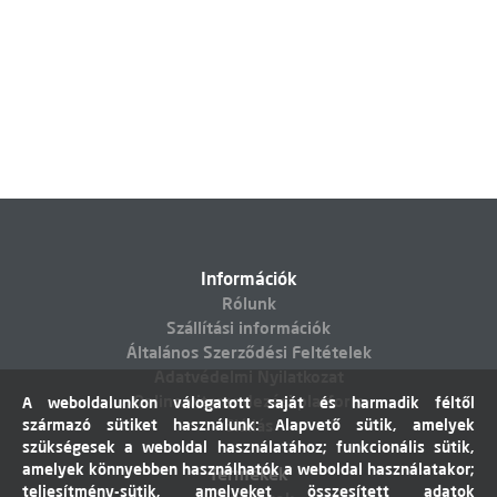
Információk
Rólunk
Szállítási információk
Általános Szerződési Feltételek
Adatvédelmi Nyilatkozat
Online vitarendezési platform
A weboldalunkon válogatott saját és harmadik féltől
származó sütiket használunk: Alapvető sütik, amelyek
Elállás
szükségesek a weboldal használatához; funkcionális sütik,
amelyek könnyebben használhatók a weboldal használatakor;
Termékek
teljesítmény-sütik, amelyeket összesített adatok