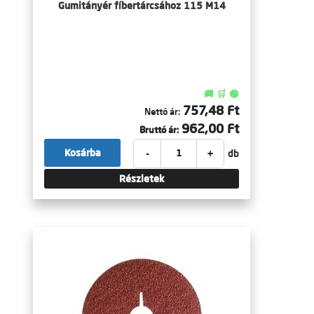
Gumitányér fíbertárcsához 115 M14
🚚 🛒 🟢
757,48 Ft
Nettó ár:
962,00 Ft
Bruttó ár:
-
+
Kosárba
db
Részletek