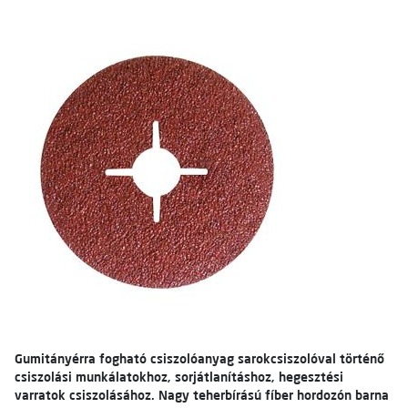
Gumitányérra fogható csiszolóanyag sarokcsiszolóval történő
csiszolási munkálatokhoz, sorjátlanításhoz, hegesztési
varratok csiszolásához. Nagy teherbírású fíber hordozón barna