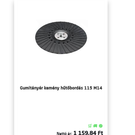
Gumitányér kemény hűtőbordás 115 M14
🛒 🚚 🟢
1 159,84 Ft
Nettó ár: