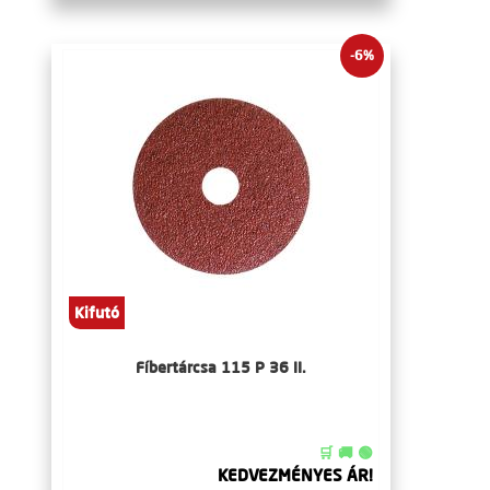
-6%
Kifutó
Fíbertárcsa 115 P 36 II.
🛒 🚚 🟢
KEDVEZMÉNYES ÁR!