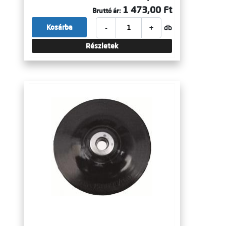
1 473,00 Ft
Bruttó ár:
-
+
Kosárba
db
Részletek