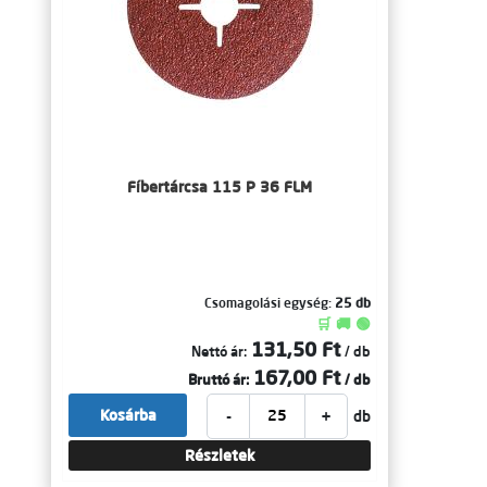
Fíbertárcsa 115 P 36 FLM
Csomagolási egység:
25 db
🛒 🚚 🟢
131,50 Ft
Nettó ár:
/ db
167,00 Ft
Bruttó ár:
/ db
-
+
Kosárba
db
Részletek