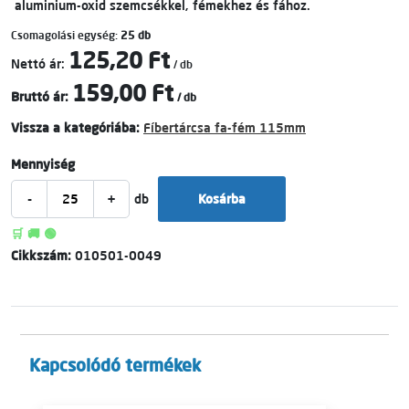
aluminium-oxid szemcsékkel, fémekhez és fához.
Csomagolási egység:
25 db
125,20 Ft
Nettó ár:
/ db
159,00 Ft
Bruttó ár:
/ db
Vissza a kategóriába:
Fíbertárcsa fa-fém 115mm
Mennyiség
-
+
db
Kosárba
🛒 🚚 🟢
Cikkszám:
010501-0049
Kapcsolódó termékek