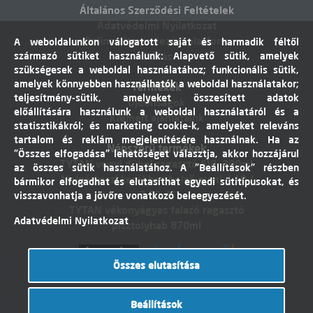
Általános Szerződési Feltételek
Adatvédelmi Nyilatkozat
Online vitarendezési platform
A weboldalunkon válogatott saját és harmadik féltől
származó sütiket használunk: Alapvető sütik, amelyek
Elállás
szükségesek a weboldal használatához; funkcionális sütik,
amelyek könnyebben használhatók a weboldal használatakor;
Termékek
teljesítmény-sütik, amelyeket összesített adatok
Újdonságok
előállítására használunk a weboldal használatáról és a
Kiemelt ajánlataink
statisztikákról; és marketing cookie-k, amelyeket releváns
tartalom és reklám megjelenítésére használnak. Ha az
Népszerű termékek
"Összes elfogadása" lehetőséget választja, akkor hozzájárul
TYTAN vegyi dübel ragasztó EVI. 300ml
az összes sütik használatához. A "Beállítások" részben
Molnárkocsi kerékhez belső gumi 4,10 /
bármikor elfogadhat és elutasíthat egyedi sütitípusokat, és
3,50-4"
visszavonhatja a jövőre vonatkozó beleegyezését.
TYTAN vékonyágyas falazó ragasztó
Adatvédelmi Nyilatkozat
pisztolyhab 870ml
Összes elutasítása
Árukereső.hu
Beállítások