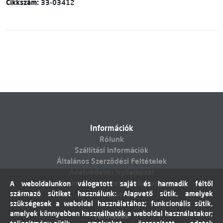
Cikkszám:
33-03412
Információk
Rólunk
Szállítási információk
Általános Szerződési Feltételek
Adatvédelmi Nyilatkozat
Online vitarendezési platform
A weboldalunkon válogatott saját és harmadik féltől
származó sütiket használunk: Alapvető sütik, amelyek
Elállás
szükségesek a weboldal használatához; funkcionális sütik,
amelyek könnyebben használhatók a weboldal használatakor;
Termékek