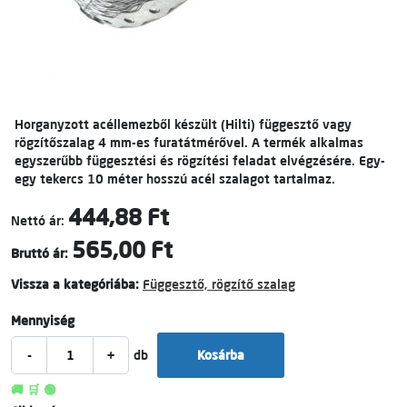
Horganyzott acéllemezből készült (Hilti) függesztő vagy
rögzítőszalag 4 mm-es
furatátmérővel. A termék alkalmas
egyszerűbb függesztési és rögzítési feladat elvégzésére. Egy-
egy tekercs 10 méter hosszú acél szalagot tartalmaz.
444,88 Ft
Nettó ár:
565,00 Ft
Bruttó ár:
Vissza a kategóriába:
Függesztő, rögzítő szalag
Mennyiség
-
+
db
Kosárba
🚚 🛒 🟢