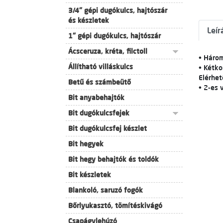
3/4" gépi dugókulcs, hajtószár
és készletek
Leír
1" gépi dugókulcs, hajtószár
Ácsceruza, kréta, filctoll
• Három
Állítható villáskulcs
• Kétk
Elérhet
Betű és számbeütő
• 2-es 
Bit anyabehajtók
Bit dugókulcsfejek
Bit dugókulcsfej készlet
Bit hegyek
Bit hegy behajtók és toldók
Bit készletek
Blankoló, saruzó fogók
Bőrlyukasztó, tömítéskivágó
Csapágylehúzó