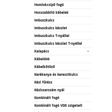
Homlokcsípő fogó
Hosszabbító kábelek
Imbuszkulcs
Imbuszkulcs készlet
Imbuszkulcs T-nyéllel
Imbuszkulcs készlet T-nyéllel
Kalapács
Kábeldob
Kábelkötöző
Kerékanya és keresztkulcs
Kézi fűrész
Kéziszerszám nyél
Kombinált fogó
Kombinált fogó VDE szigetelt