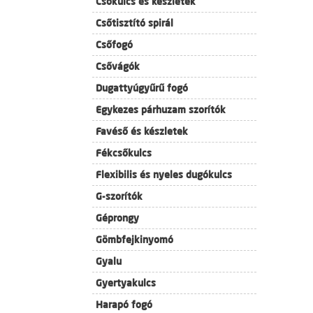
Csőkulcs és készletek
Csőtisztító spirál
Csőfogó
Csővágók
Dugattyúgyűrű fogó
Egykezes párhuzam szorítók
Favéső és készletek
Fékcsőkulcs
Flexibilis és nyeles dugókulcs
G-szorítók
Géprongy
Gömbfejkinyomó
Gyalu
Gyertyakulcs
Harapó fogó