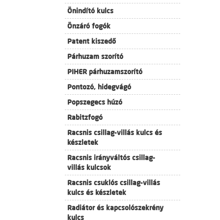
Önindító kulcs
Önzáró fogók
Patent kiszedő
Párhuzam szorító
PIHER párhuzamszorító
Pontozó, hidegvágó
Popszegecs húzó
Rabitzfogó
Racsnis csillag-villás kulcs és
készletek
Racsnis irányváltós csillag-
villás kulcsok
Racsnis csuklós csillag-villás
kulcs és készletek
Radiátor és kapcsolószekrény
kulcs