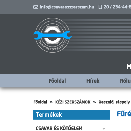
info@csavaresszerszam.hu
20 / 234-44-8
M
Főoldal
Hírek
Ról
Főoldal
KÉZI SZERSZÁMOK
Reszelő, ráspoly
Fűré
Termékek
CSAVAR ÉS KÖTŐELEM