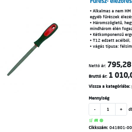
Fűrész- élezőres
• Alkalmas a nem HM 
egyéb fűrészek élezé
• Háromszögletű, hegy
mindhárom élén foga
• Kétkomponensű ergo
• T12 edzett acélból,
• vágás típusa: félsim
795,28
Nettó ár:
1 010,
Bruttó ár:
Vissza a kategóriába:
Mennyiség
-
+
d
🛒 🚚 🟢
Cikkszám:
041801-0