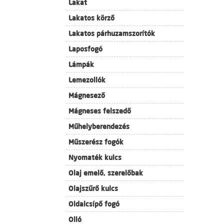
Lakat
Lakatos körző
Lakatos párhuzamszorítók
Laposfogó
Lámpák
Lemezollók
Mágnesező
Mágneses felszedő
Műhelyberendezés
Műszerész fogók
Nyomaték kulcs
Olaj emelő, szerelőbak
Olajszűrő kulcs
Oldalcsípő fogó
Olló