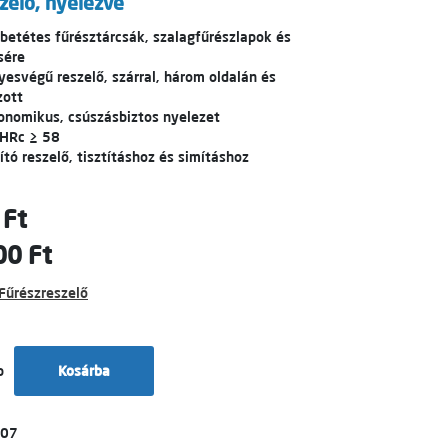
zelő, nyelezve
betétes fűrésztárcsák, szalagfűrészlapok és
sére
esvégű reszelő, szárral, három oldalán és
zott
nomikus, csúszásbiztos nyelezet
 HRc ≥ 58
ító reszelő, tisztításhoz és simításhoz
 Ft
00 Ft
Fűrészreszelő
b
Kosárba
007