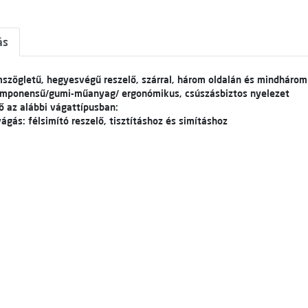
ás
szögletű, hegyesvégű reszelő, szárral, három oldalán és mindhárom
omponensű/gumi-műanyag/ ergonómikus, csúszásbiztos nyelezet
ő az alábbi vágattípusban:
vágás: félsimító reszelő, tisztításhoz és simításhoz