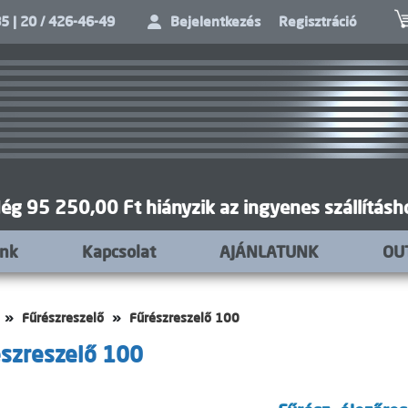
5 | 20 / 426-46-49
Bejelentkezés
Regisztráció
ég 95 250,00 Ft hiányzik az ingyenes szállításh
unk
Kapcsolat
AJÁNLATUNK
OU
Fűrészreszelő
Fűrészreszelő 100
szreszelő 100