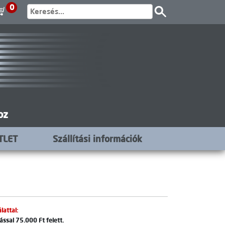
0
oz
TLET
Szállítási információk
lattal:
ssal 75.000 Ft felett.