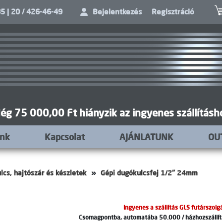
5 | 20 / 426-46-49
Bejelentkezés
Regisztráció
ég 75 000,00 Ft hiányzik az ingyenes szállításh
unk
Kapcsolat
AJÁNLATUNK
OU
lcs, hajtószár és készletek
Gépi dugókulcsfej 1/2" 24mm
Ingyenes a szállítás GLS futárszolgá
Csomagpontba, automatába 50.000 / házhozszállítá