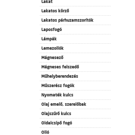
Lakat
Lakatos körző
Lakatos párhuzamszorítók
Laposfogó
Lámpák
Lemezollók
Mágnesező
Mágneses felszedő
Műhelyberendezés
Műszerész fogók
Nyomaték kulcs
Olaj emelő, szerelőbak
Olajszűrő kulcs
Oldalcsípő fogó
Olló