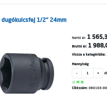
 dugókulcsfej 1/2" 24mm
1 565,3
Nettó ár:
1 988,
Bruttó ár:
Vissza a kategóriába:
Mennyiség
-
+
d
🛒 🚚 🟢
Cikkszám:
060103-0