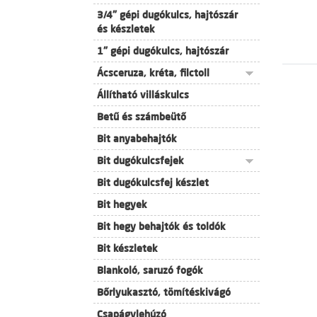
3/4" gépi dugókulcs, hajtószár
és készletek
1" gépi dugókulcs, hajtószár
Ácsceruza, kréta, filctoll
Állítható villáskulcs
Betű és számbeütő
Bit anyabehajtók
Bit dugókulcsfejek
Bit dugókulcsfej készlet
Bit hegyek
Bit hegy behajtók és toldók
Bit készletek
Blankoló, saruzó fogók
Bőrlyukasztó, tömítéskivágó
Csapágylehúzó