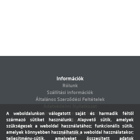
Információk
Rólunk
Szállítási információk
Általános Szerződési Feltételek
Adatvédelmi Nyilatkozat
Online vitarendezési platform
A weboldalunkon válogatott saját és harmadik féltől
származó sütiket használunk: Alapvető sütik, amelyek
Elállás
szükségesek a weboldal használatához; funkcionális sütik,
amelyek könnyebben használhatók a weboldal használatakor;
Termékek
teljesítmény-sütik, amelyeket összesített adatok