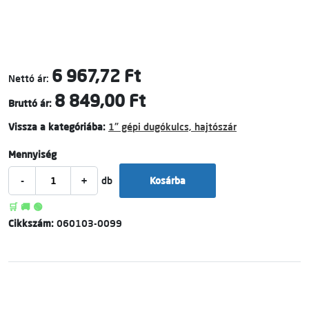
6 967,72 Ft
Nettó ár:
8 849,00 Ft
Bruttó ár:
Vissza a kategóriába:
1" gépi dugókulcs, hajtószár
Mennyiség
-
+
db
Kosárba
🛒 🚚 🟢
Cikkszám:
060103-0099