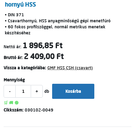
hornyú HSS
• DIN 371
• Csavarthornyú, HSS anyagminőségű gépi menetfúró
• 60 fokos profilszöggel, normál metrikus menetek
készítéséhez
1 896,85 Ft
Nettó ár:
2 409,00 Ft
Bruttó ár:
Vissza a kategóriába:
GMF HSS CSH (csavart)
Mennyiség
-
+
db
Kosárba
🛒 🚚 🟢
Cikkszám:
030102-0049