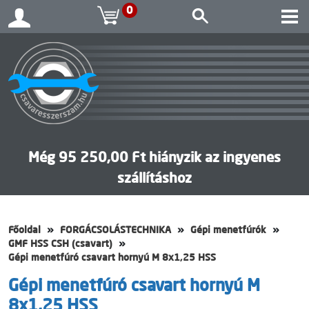
0
Még 95 250,00 Ft hiányzik az ingyenes
szállításhoz
Főoldal
FORGÁCSOLÁSTECHNIKA
Gépi menetfúrók
GMF HSS CSH (csavart)
Gépi menetfúró csavart hornyú M 8x1,25 HSS
Gépi menetfúró csavart hornyú M
8x1,25 HSS