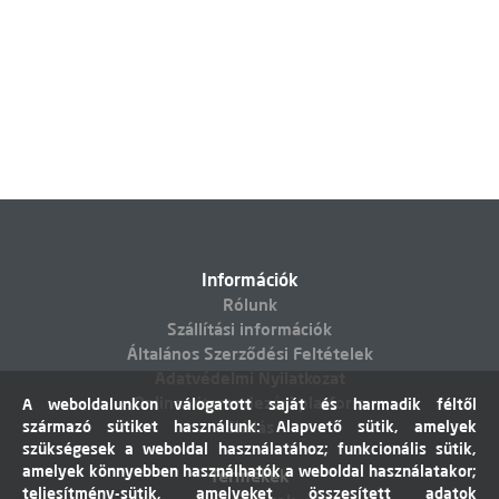
Információk
Rólunk
Szállítási információk
Általános Szerződési Feltételek
Adatvédelmi Nyilatkozat
Online vitarendezési platform
A weboldalunkon válogatott saját és harmadik féltől
származó sütiket használunk: Alapvető sütik, amelyek
Elállás
szükségesek a weboldal használatához; funkcionális sütik,
amelyek könnyebben használhatók a weboldal használatakor;
Termékek
teljesítmény-sütik, amelyeket összesített adatok