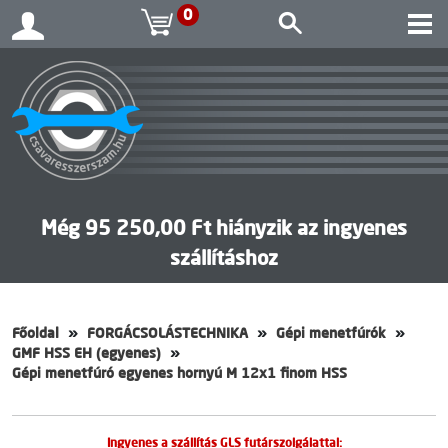
0
Még 95 250,00 Ft hiányzik az ingyenes
szállításhoz
Főoldal
FORGÁCSOLÁSTECHNIKA
Gépi menetfúrók
GMF HSS EH (egyenes)
Gépi menetfúró egyenes hornyú M 12x1 finom HSS
Ingyenes a szállítás GLS futárszolgálattal: