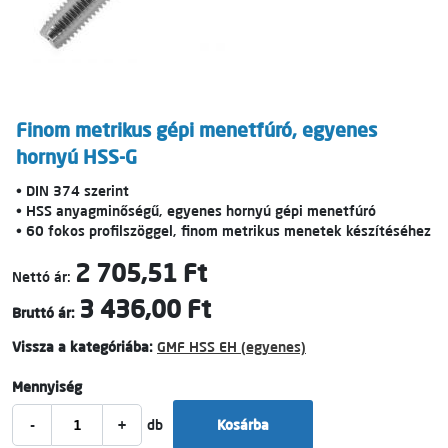
Finom metrikus gépi menetfúró, egyenes
hornyú HSS-G
• DIN 374 szerint
• HSS anyagminőségű, egyenes hornyú gépi menetfúró
• 60 fokos profilszöggel, finom metrikus menetek készítéséhez
2 705,51 Ft
Nettó ár:
3 436,00 Ft
Bruttó ár:
Vissza a kategóriába:
GMF HSS EH (egyenes)
Mennyiség
-
+
db
Kosárba