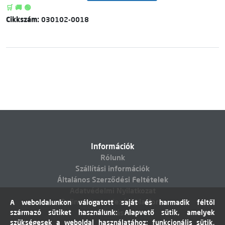
🛒 🚚 🟢
Cikkszám:
030102-0018
Információk
Rólunk
Szállítási információk
Általános Szerződési Feltételek
Adatvédelmi Nyilatkozat
Online vitarendezési platform
A weboldalunkon válogatott saját és harmadik féltől
származó sütiket használunk: Alapvető sütik, amelyek
Elállás
szükségesek a weboldal használatához; funkcionális sütik,