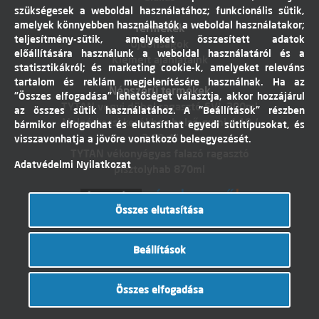
szükségesek a weboldal használatához; funkcionális sütik,
amelyek könnyebben használhatók a weboldal használatakor;
Termékek
teljesítmény-sütik, amelyeket összesített adatok
Újdonságok
előállítására használunk a weboldal használatáról és a
Kiemelt ajánlataink
statisztikákról; és marketing cookie-k, amelyeket releváns
tartalom és reklám megjelenítésére használnak. Ha az
Népszerű termékek
"Összes elfogadása" lehetőséget választja, akkor hozzájárul
TYTAN vegyi dübel ragasztó EVI. 300ml
az összes sütik használatához. A "Beállítások" részben
Molnárkocsi kerékhez belső gumi 4,10 /
bármikor elfogadhat és elutasíthat egyedi sütitípusokat, és
3,50-4"
visszavonhatja a jövőre vonatkozó beleegyezését.
TYTAN vékonyágyas falazó ragasztó
Adatvédelmi Nyilatkozat
pisztolyhab 870ml
Összes elutasítása
Árukereső.hu
Beállítások
© Dobó Trade Kft 2017. Minden jog
Összes elfogadása
fenntartva. Készítette:
I.T.C. Kft.