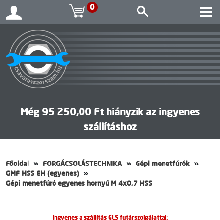
0
Még 95 250,00 Ft hiányzik az ingyenes
szállításhoz
Főoldal
FORGÁCSOLÁSTECHNIKA
Gépi menetfúrók
GMF HSS EH (egyenes)
Gépi menetfúró egyenes hornyú M 4x0,7 HSS
Ingyenes a szállítás GLS futárszolgálattal: