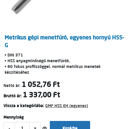
Metrikus gépi menetfúró, egyenes hornyú HSS-
G
• DIN 371
• HSS anyagminőségű menetfúrók,
• 60 fokos profilszöggel, normál metrikus menetek
készítéséhez
1 052,76 Ft
Nettó ár:
1 337,00 Ft
Bruttó ár:
Vissza a kategóriába:
GMF HSS EH (egyenes)
Mennyiség
-
+
db
Kosárba