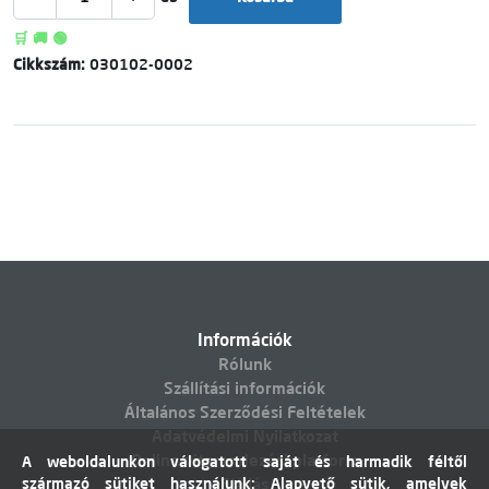
🛒 🚚 🟢
Cikkszám:
030102-0002
Információk
Rólunk
Szállítási információk
Általános Szerződési Feltételek
Adatvédelmi Nyilatkozat
Online vitarendezési platform
A weboldalunkon válogatott saját és harmadik féltől
származó sütiket használunk: Alapvető sütik, amelyek
Elállás