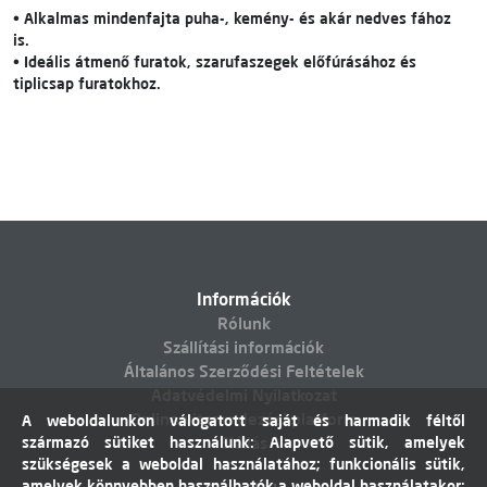
• Alkalmas mindenfajta puha-, kemény- és akár nedves fához
is.
• Ideális átmenő furatok, szarufaszegek előfúrásához és
tiplicsap furatokhoz.
Információk
Rólunk
Szállítási információk
Általános Szerződési Feltételek
Adatvédelmi Nyilatkozat
Online vitarendezési platform
A weboldalunkon válogatott saját és harmadik féltől
származó sütiket használunk: Alapvető sütik, amelyek
Elállás
szükségesek a weboldal használatához; funkcionális sütik,
amelyek könnyebben használhatók a weboldal használatakor;