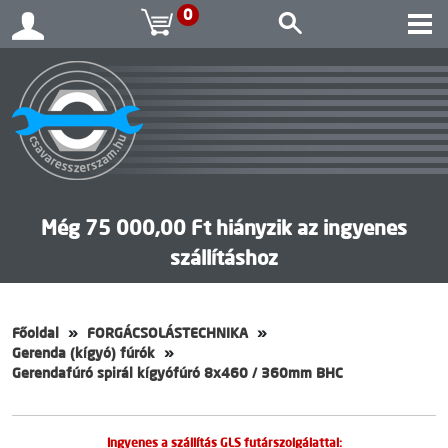
0
Még 75 000,00 Ft hiányzik az ingyenes
szállításhoz
Főoldal
FORGÁCSOLÁSTECHNIKA
Gerenda (kígyó) fúrók
Gerendafúró spirál kígyófúró 8x460 / 360mm BHC
Ingyenes a szállítás GLS futárszolgálattal: