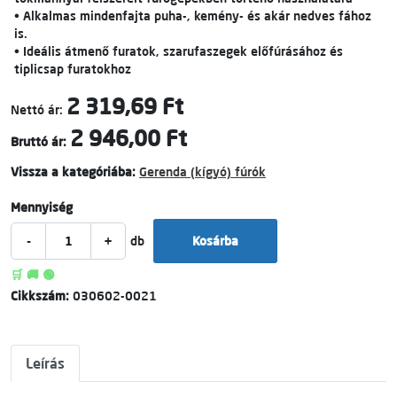
• Alkalmas mindenfajta puha-, kemény- és akár nedves fához
is.
• Ideális átmenő furatok, szarufaszegek előfúrásához és
tiplicsap furatokhoz
2 319,69 Ft
Nettó ár:
2 946,00 Ft
Bruttó ár:
Vissza a kategóriába:
Gerenda (kígyó) fúrók
Mennyiség
-
+
db
Kosárba
🛒 🚚 🟢
Cikkszám:
030602-0021
Leírás