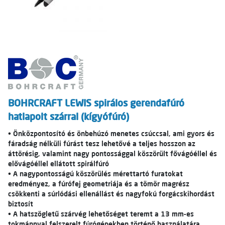
BOHRCRAFT LEWIS spirálos gerendafúró
hatlapolt szárral (kígyófúró)
• Önközpontosító és önbehúzó menetes csúccsal, ami gyors és
fáradság nélküli fúrást tesz lehetővé a teljes hosszon az
áttörésig, valamint nagy pontossággal köszörült fővágóéllel és
elővágóéllel ellátott spirálfúró
• A nagypontosságú köszörülés mérettartó furatokat
eredményez, a fúrófej geometriája és a tömör magrész
csökkenti a súrlódási ellenállást és nagyfokú forgácskihordást
biztosít
• A hatszögletű szárvég lehetőséget teremt a 13 mm-es
tokmánnyal felszerelt fúrógépekben történő használatára