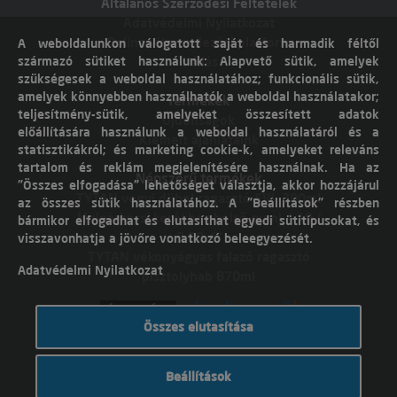
Általános Szerződési Feltételek
Adatvédelmi Nyilatkozat
Online vitarendezési platform
A weboldalunkon válogatott saját és harmadik féltől
származó sütiket használunk: Alapvető sütik, amelyek
Elállás
szükségesek a weboldal használatához; funkcionális sütik,
amelyek könnyebben használhatók a weboldal használatakor;
Termékek
teljesítmény-sütik, amelyeket összesített adatok
Újdonságok
előállítására használunk a weboldal használatáról és a
Kiemelt ajánlataink
statisztikákról; és marketing cookie-k, amelyeket releváns
tartalom és reklám megjelenítésére használnak. Ha az
Népszerű termékek
"Összes elfogadása" lehetőséget választja, akkor hozzájárul
TYTAN vegyi dübel ragasztó EVI. 300ml
az összes sütik használatához. A "Beállítások" részben
Molnárkocsi kerékhez belső gumi 4,10 /
bármikor elfogadhat és elutasíthat egyedi sütitípusokat, és
3,50-4"
visszavonhatja a jövőre vonatkozó beleegyezését.
TYTAN vékonyágyas falazó ragasztó
Adatvédelmi Nyilatkozat
pisztolyhab 870ml
Összes elutasítása
Árukereső.hu
Beállítások