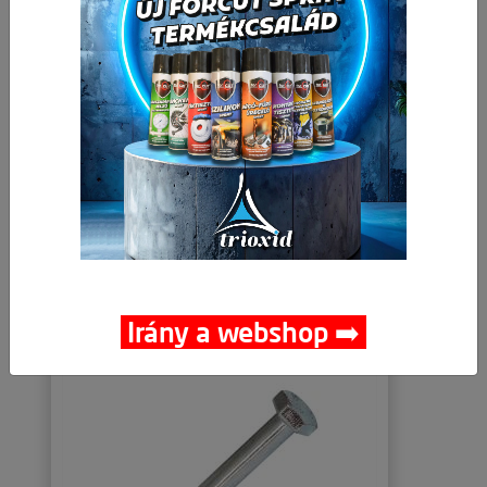
M12x120 DIN931
Csomagolási egység:
50 db
🚚 🛒 🟢
146,15 Ft
Nettó ár:
/ db
185,61 Ft
Bruttó ár:
/ db
-
+
Kosárba
db
Részletek
Irány a webshop ➡️