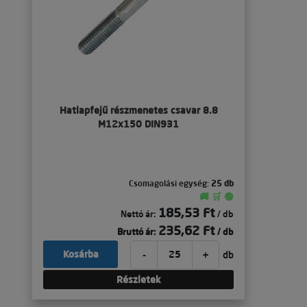
Hatlapfejű részmenetes csavar 8.8
M12x150 DIN931
Csomagolási egység:
25 db
🚚 🛒 🟢
185,53 Ft
Nettó ár:
/ db
235,62 Ft
Bruttó ár:
/ db
-
+
Kosárba
db
Részletek