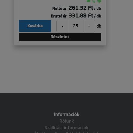
🚚 🛒 🟢
261,32 Ft
Nettó ár:
/ db
331,88 Ft
Bruttó ár:
/ db
-
+
Kosárba
db
Részletek
Információk
Rólunk
Szállítási információk