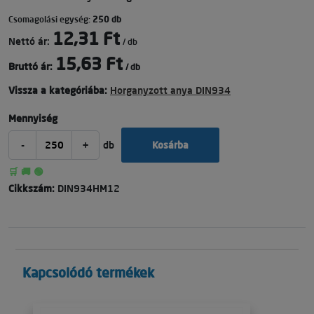
Csomagolási egység:
250 db
12,31 Ft
Nettó ár:
/ db
15,63 Ft
Bruttó ár:
/ db
Vissza a kategóriába:
Horganyzott anya DIN934
Mennyiség
-
+
db
Kosárba
🛒 🚚 🟢
Cikkszám:
DIN934HM12
Kapcsolódó termékek