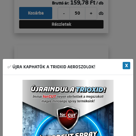
159,78 Ft
Bruttó ár:
/ db
-
+
Kosárba
db
Részletek
X
✅ ÚJRA KAPHATÓK A TRIOXID AEROSZOLOK!
Hatlapfejű részmenetes csavar 8.8