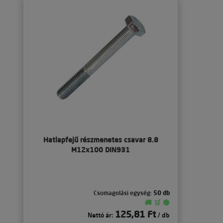
Hatlapfejű részmenetes csavar 8.8
M12x100 DIN931
Csomagolási egység:
50 db
🚚 🛒 🟢
125,81 Ft
Nettó ár:
/ db