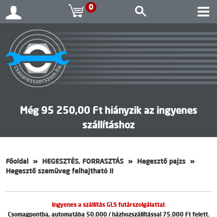
0
Még 95 250,00 Ft hiányzik az ingyenes
szállításhoz
Főoldal
HEGESZTÉS, FORRASZTÁS
Hegesztő pajzs
Hegesztő szemüveg felhajtható II
Ingyenes a szállítás GLS futárszolgálattal:
Csomagpontba, automatába 50.000 / házhozszállítással 75.000 Ft felett.