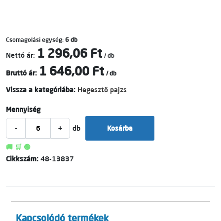
Csomagolási egység:
6 db
1 296,06 Ft
Nettó ár:
/ db
1 646,00 Ft
Bruttó ár:
/ db
Vissza a kategóriába:
Hegesztő pajzs
Mennyiség
-
+
db
Kosárba
🚚 🛒 🟢
Cikkszám:
48-13837
Kapcsolódó termékek