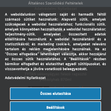
Általános Szerződési Feltételek
Adatvédelmi Nyilatkozat
Online vitarendezési platform
A weboldalunkon válogatott saját és harmadik féltől
származó sütiket használunk: Alapvető sütik, amelyek
Elállás
szükségesek a weboldal használatához; funkcionális sütik,
amelyek könnyebben használhatók a weboldal használatakor;
Termékek
teljesítmény-sütik, amelyeket összesített adatok
Újdonságok
előállítására használunk a weboldal használatáról és a
Kiemelt ajánlataink
statisztikákról; és marketing cookie-k, amelyeket releváns
tartalom és reklám megjelenítésére használnak. Ha az
Népszerű termékek
"Összes elfogadása" lehetőséget választja, akkor hozzájárul
TYTAN vegyi dübel ragasztó EVI. 300ml
az összes sütik használatához. A "Beállítások" részben
Molnárkocsi kerékhez belső gumi 4,10 /
bármikor elfogadhat és elutasíthat egyedi sütitípusokat, és
3,50-4"
visszavonhatja a jövőre vonatkozó beleegyezését.
TYTAN vékonyágyas falazó ragasztó
Adatvédelmi Nyilatkozat
pisztolyhab 870ml
Összes elutasítása
Árukereső.hu
Beállítások