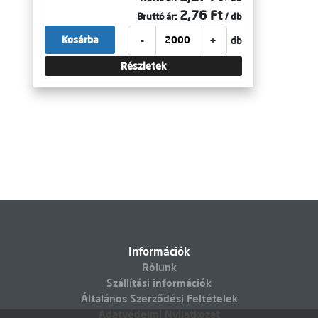
2,76 Ft
Bruttó ár:
/ db
-
+
Kosárba
db
Részletek
Információk
Rólunk
Szállítási információk
Általános Szerződési Feltételek
Adatvédelmi Nyilatkozat