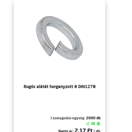
Rugós alátét horganyzott 8 DIN127B
Csomagolási egység:
2000 db
🛒 🚚 🟢
2,17 Ft
Nettó ár:
/ db