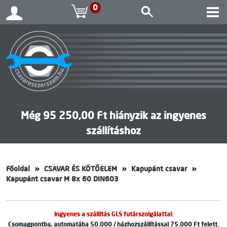
0
Még 95 250,00 Ft hiányzik az ingyenes
szállításhoz
Főoldal
CSAVAR ÉS KÖTŐELEM
Kapupánt csavar
Kapupánt csavar M 8x 60 DIN603
Ingyenes a szállítás GLS futárszolgálattal:
Csomagpontba, automatába 50.000 / házhozszállítással 75.000 Ft felett.