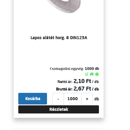
Lapos alátét horg. 8 DIN125A
Csomagolási egység:
1000 db
🛒 🚚 🟢
2,10 Ft
Nettó ár:
/ db
2,67 Ft
Bruttó ár:
/ db
-
+
Kosárba
db
Részletek