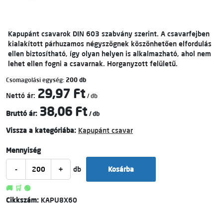
Kapupánt csavarok DIN 603 szabvány szerint. A csavarfejben
kialakított párhuzamos négyszögnek köszönhetően elfordulás
ellen biztosítható, így olyan helyen is alkalmazható, ahol nem
lehet ellen fogni a csavarnak. Horganyzott felületű.
Csomagolási egység:
200 db
29,97 Ft
Nettó ár:
/ db
38,06 Ft
Bruttó ár:
/ db
Vissza a kategóriába:
Kapupánt csavar
Mennyiség
-
+
db
Kosárba
🚚 🛒 🟢
Cikkszám:
KAPU8X60