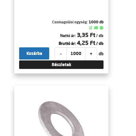
Csomagolási egység:
1000 db
🛒 🚚 🟢
3,35 Ft
Nettó ár:
/ db
4,25 Ft
Bruttó ár:
/ db
-
+
Kosárba
db
Részletek