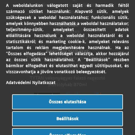
Online vitarendezési platform
A weboldalunkon válogatott saját és harmadik féltől
származó sütiket használunk: Alapvető sütik, amelyek
Elállás
szükségesek a weboldal használatához; funkcionális sütik,
amelyek könnyebben használhatók a weboldal használatakor;
Termékek
teljesítmény-sütik, amelyeket összesített adatok
Újdonságok
előállítására használunk a weboldal használatáról és a
Kiemelt ajánlataink
statisztikákról; és marketing cookie-k, amelyeket releváns
tartalom és reklám megjelenítésére használnak. Ha az
Népszerű termékek
"Összes elfogadása" lehetőséget választja, akkor hozzájárul
TYTAN vegyi dübel ragasztó EVI. 300ml
az összes sütik használatához. A "Beállítások" részben
Molnárkocsi kerékhez belső gumi 4,10 /
bármikor elfogadhat és elutasíthat egyedi sütitípusokat, és
3,50-4"
visszavonhatja a jövőre vonatkozó beleegyezését.
TYTAN vékonyágyas falazó ragasztó
Adatvédelmi Nyilatkozat
pisztolyhab 870ml
Összes elutasítása
Árukereső.hu
Beállítások
© Dobó Trade Kft 2017. Minden jog