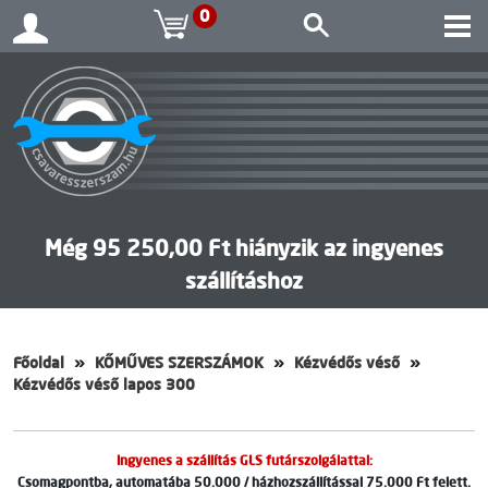
0
Még 95 250,00 Ft hiányzik az ingyenes
szállításhoz
Főoldal
KŐMŰVES SZERSZÁMOK
Kézvédős véső
Kézvédős véső lapos 300
Ingyenes a szállítás GLS futárszolgálattal:
Csomagpontba, automatába 50.000 / házhozszállítással 75.000 Ft felett.