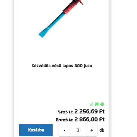
Kézvédős véső lapos 300 Juco
🛒 🚚 🟢
2 256,69 Ft
Nettó ár:
2 866,00 Ft
Bruttó ár:
-
+
Kosárba
db