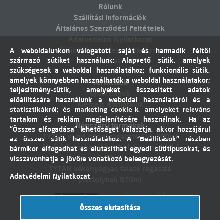
Rólunk
Szállítási információk
Általános Szerződési Feltételek
Adatvédelmi Nyilatkozat
Online vitarendezési platform
A weboldalunkon válogatott saját és harmadik féltől
származó sütiket használunk: Alapvető sütik, amelyek
Elállás
szükségesek a weboldal használatához; funkcionális sütik,
amelyek könnyebben használhatók a weboldal használatakor;
Termékek
teljesítmény-sütik, amelyeket összesített adatok
Újdonságok
előállítására használunk a weboldal használatáról és a
Kiemelt ajánlataink
statisztikákról; és marketing cookie-k, amelyeket releváns
tartalom és reklám megjelenítésére használnak. Ha az
Népszerű termékek
"Összes elfogadása" lehetőséget választja, akkor hozzájárul
TYTAN vegyi dübel ragasztó EVI. 300ml
az összes sütik használatához. A "Beállítások" részben
Molnárkocsi kerékhez belső gumi 4,10 /
bármikor elfogadhat és elutasíthat egyedi sütitípusokat, és
3,50-4"
visszavonhatja a jövőre vonatkozó beleegyezését.
TYTAN vékonyágyas falazó ragasztó
Adatvédelmi Nyilatkozat
pisztolyhab 870ml
Összes elutasítása
Árukereső.hu