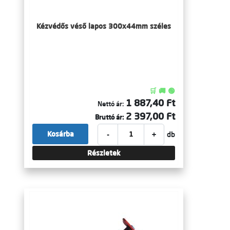
Kézvédős véső lapos 300x44mm széles
🛒 🚚 🟢
1 887,40 Ft
Nettó ár:
2 397,00 Ft
Bruttó ár:
-
+
Kosárba
db
Részletek