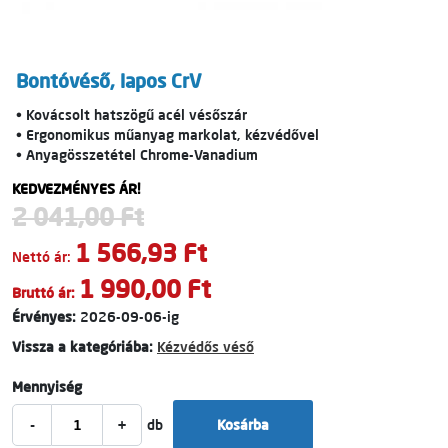
Bontóvéső, lapos CrV
• Kovácsolt hatszögű acél vésőszár
• Ergonomikus műanyag markolat, kézvédővel
• Anyagösszetétel Chrome-Vanadium
KEDVEZMÉNYES ÁR!
2 041,00 Ft
1 566,93 Ft
Nettó ár:
1 990,00 Ft
Bruttó ár:
Érvényes:
2026-09-06-ig
Vissza a kategóriába:
Kézvédős véső
Mennyiség
-
+
db
Kosárba