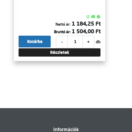
🛒 🚚 🟢
1 184,25 Ft
Nettó ár:
1 504,00 Ft
Bruttó ár:
-
+
Kosárba
db
Részletek
Információk