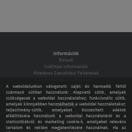
Információk
Rólunk
Szállítási információk
Általános Szerződési Feltételek
Adatvédelmi Nyilatkozat
Online vitarendezési platform
A weboldalunkon válogatott saját és harmadik féltől
származó sütiket használunk: Alapvető sütik, amelyek
Elállás
szükségesek a weboldal használatához; funkcionális sütik,
amelyek könnyebben használhatók a weboldal használatakor;
Termékek
teljesítmény-sütik, amelyeket összesített adatok
Újdonságok
előállítására használunk a weboldal használatáról és a
Kiemelt ajánlataink
statisztikákról; és marketing cookie-k, amelyeket releváns
tartalom és reklám megjelenítésére használnak. Ha az
Népszerű termékek