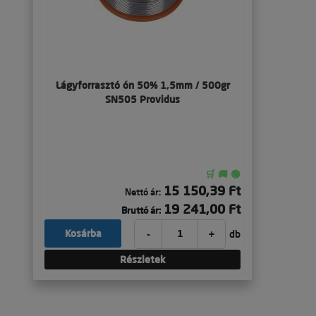
Lágyforrasztó ón 50% 1,5mm / 500gr
SN505 Providus
🛒 🚚 🟢
15 150,39 Ft
Nettó ár:
19 241,00 Ft
Bruttó ár:
-
+
Kosárba
db
Részletek