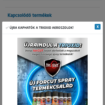
Kapcsolódó termékek
X
✅ ÚJRA KAPHATÓK A TRIOXID AEROSZOLOK!
Lágyforrasztó ón 50% 1,5mm / 15gr