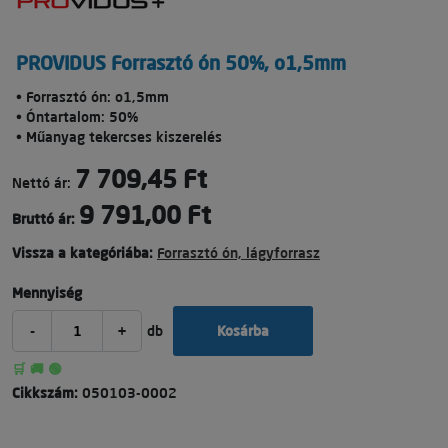
PROVIDUS Forrasztó ón 50%, o1,5mm
• Forrasztó ón: o1,5mm
• Óntartalom: 50%
• Műanyag tekercses kiszerelés
7 709,45 Ft
Nettó ár:
9 791,00 Ft
Bruttó ár:
Vissza a kategóriába:
Forrasztó ón, lágyforrasz
Mennyiség
-
+
db
Kosárba
🛒 🚚 🟢
Cikkszám:
050103-0002