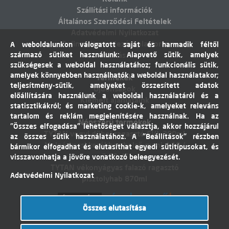
Szállítási információk
Általános Szerződési Feltételek
Adatvédelmi Nyilatkozat
Online vitarendezési platform
A weboldalunkon válogatott saját és harmadik féltől
származó sütiket használunk: Alapvető sütik, amelyek
Elállás
szükségesek a weboldal használatához; funkcionális sütik,
amelyek könnyebben használhatók a weboldal használatakor;
Termékek
teljesítmény-sütik, amelyeket összesített adatok
Újdonságok
előállítására használunk a weboldal használatáról és a
Kiemelt ajánlataink
statisztikákról; és marketing cookie-k, amelyeket releváns
tartalom és reklám megjelenítésére használnak. Ha az
Népszerű termékek
"Összes elfogadása" lehetőséget választja, akkor hozzájárul
TYTAN vegyi dübel ragasztó EVI. 300ml
az összes sütik használatához. A "Beállítások" részben
Molnárkocsi kerékhez belső gumi 4,10 /
bármikor elfogadhat és elutasíthat egyedi sütitípusokat, és
3,50-4"
visszavonhatja a jövőre vonatkozó beleegyezését.
TYTAN vékonyágyas falazó ragasztó
Adatvédelmi Nyilatkozat
pisztolyhab 870ml
Összes elutasítása
Árukereső.hu