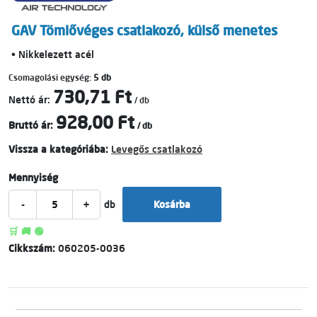
GAV Tömlővéges csatlakozó, külső menetes
• Nikkelezett acél
Csomagolási egység:
5 db
730,71 Ft
Nettó ár:
/ db
928,00 Ft
Bruttó ár:
/ db
Vissza a kategóriába:
Levegős csatlakozó
Mennyiség
-
+
db
Kosárba
🛒 🚚 🟢
Cikkszám:
060205-0036