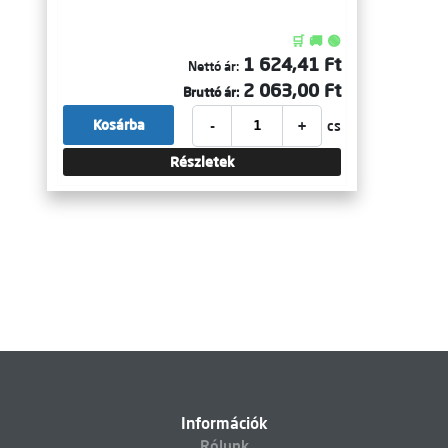
🛒 🚚 🟢
1 624,41 Ft
Nettó ár:
2 063,00 Ft
Bruttó ár:
-
+
Kosárba
cs
Részletek
Információk
Rólunk