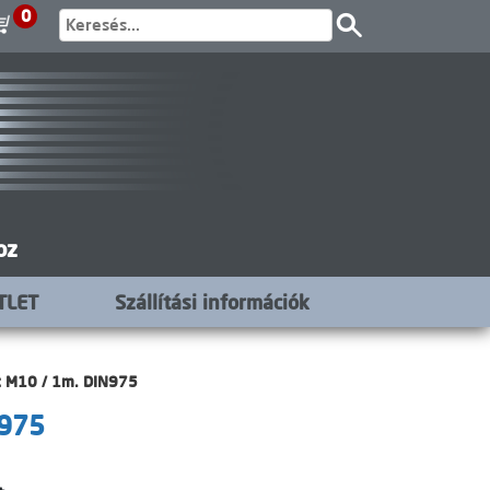
0
oz
TLET
Szállítási információk
t M10 / 1m. DIN975
N975