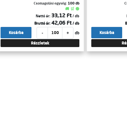
Csomagolási egység:
100 db
C
🚚 🛒 🟢
33,12 Ft
Nettó ár:
/ db
42,06 Ft
Bruttó ár:
/ db
B
-
+
Kosárba
Kosárba
db
Részletek
Ré