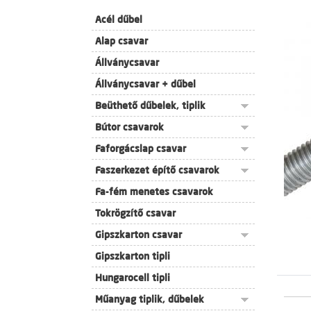
Acél dűbel
Alap csavar
Állványcsavar
Állványcsavar + dűbel
Beüthető dűbelek, tiplik
Bútor csavarok
Faforgácslap csavar
Faszerkezet építő csavarok
Fa-fém menetes csavarok
Tokrögzítő csavar
Gipszkarton csavar
Gipszkarton tipli
Hungarocell tipli
Műanyag tiplik, dűbelek