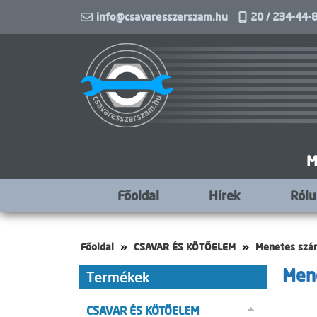
info@csavaresszerszam.hu
20 / 234-44-8
M
Főoldal
Hírek
Ról
Főoldal
CSAVAR ÉS KÖTŐELEM
Menetes szár
Mene
Termékek
CSAVAR ÉS KÖTŐELEM