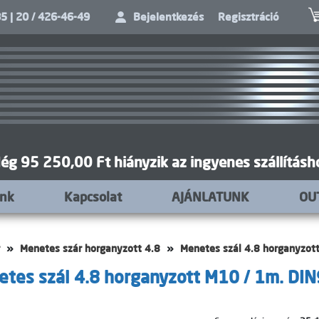
5 | 20 / 426-46-49
Bejelentkezés
Regisztráció
ég 95 250,00 Ft hiányzik az ingyenes szállításh
unk
Kapcsolat
AJÁNLATUNK
OU
Menetes szár horganyzott 4.8
Menetes szál 4.8 horganyzot
tes szál 4.8 horganyzott M10 / 1m. DI