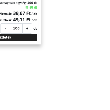
somagolási egység:
100 db
🛒 🚚 🟢
38,67 Ft
Nettó ár:
/ db
49,11 Ft
ruttó ár:
/ db
-
+
db
szletek