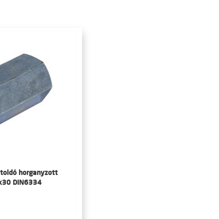
toldó horganyzott
x30 DIN6334