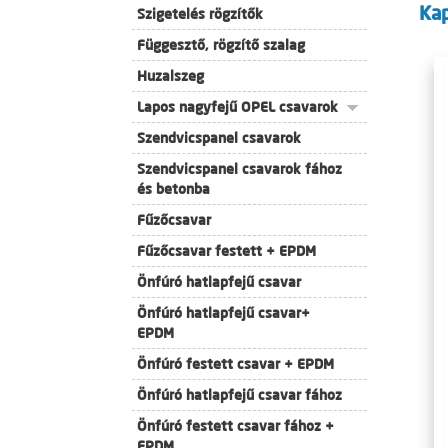
Ka
Szigetelés rögzítők
Függesztő, rögzítő szalag
Huzalszeg
Lapos nagyfejű OPEL csavarok
Szendvicspanel csavarok
Szendvicspanel csavarok fához
és betonba
Fűzőcsavar
Fűzőcsavar festett + EPDM
Önfúró hatlapfejű csavar
Önfúró hatlapfejű csavar+
EPDM
Önfúró festett csavar + EPDM
Önfúró hatlapfejű csavar fához
Önfúró festett csavar fához +
EPDM