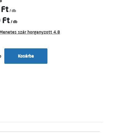
b
 Ft
/ db
 Ft
/ db
Menetes szár horganyzott 4.8
b
Kosárba