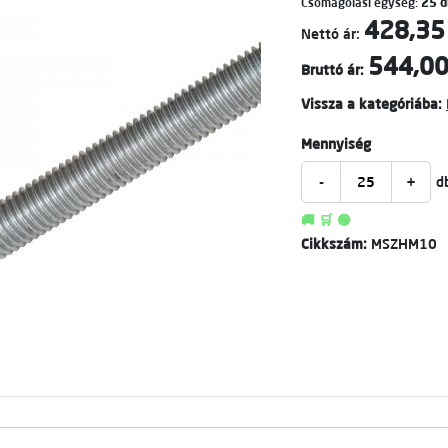
Csomagolási egység:
25 d
428,35
Nettó ár:
544,00
Bruttó ár:
Vissza a kategóriába:
Mennyiség
-
+
d
🚚 🛒 🟢
Cikkszám:
MSZHM10