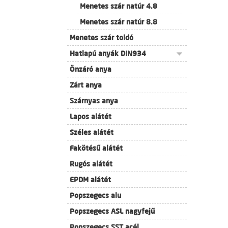
Menetes szár natúr 4.8
Menetes szár natúr 8.8
Menetes szár toldó
Hatlapú anyák DIN934
Önzáró anya
Zárt anya
Szárnyas anya
Lapos alátét
Széles alátét
Fakötésű alátét
Rugós alátét
EPDM alátét
Popszegecs alu
Popszegecs ASL nagyfejű
Popszegecs SST acél