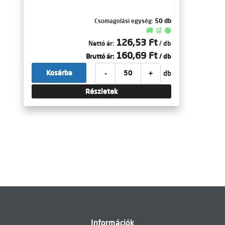
Csomagolási egység:
50 db
🚚 🛒 🟢
126,53 Ft
Nettó ár:
/ db
160,69 Ft
Bruttó ár:
/ db
-
+
Kosárba
db
Részletek
Információk