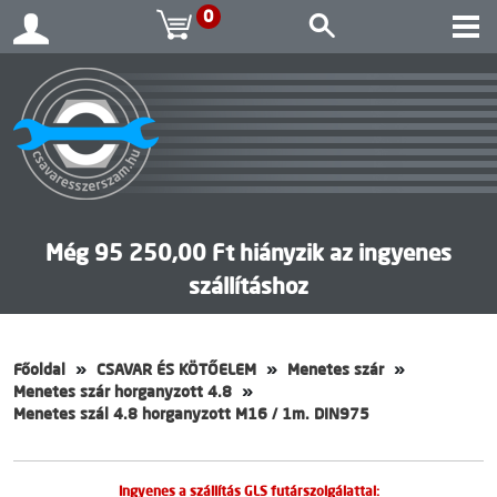
0
Még 95 250,00 Ft hiányzik az ingyenes
szállításhoz
Főoldal
CSAVAR ÉS KÖTŐELEM
Menetes szár
Menetes szár horganyzott 4.8
Menetes szál 4.8 horganyzott M16 / 1m. DIN975
Ingyenes a szállítás GLS futárszolgálattal: