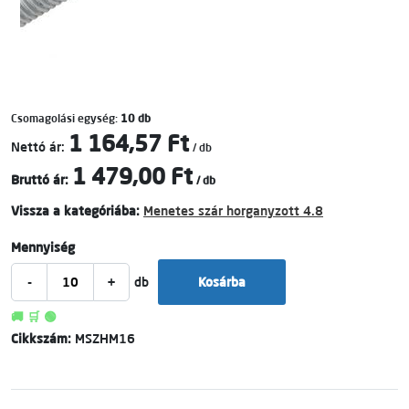
Csomagolási egység:
10 db
1 164,57 Ft
Nettó ár:
/ db
1 479,00 Ft
Bruttó ár:
/ db
Vissza a kategóriába:
Menetes szár horganyzott 4.8
Mennyiség
-
+
db
Kosárba
🚚 🛒 🟢
Cikkszám:
MSZHM16