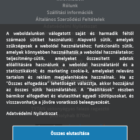
Rólunk
Szállítási információk
Általános Szerződési Feltételek
Adatvédelmi Nyilatkozat
Online vitarendezési platform
A weboldalunkon válogatott saját és harmadik féltől
származó sütiket használunk: Alapvető sütik, amelyek
Elállás
szükségesek a weboldal használatához; funkcionális sütik,
amelyek könnyebben használhatók a weboldal használatakor;
Termékek
teljesítmény-sütik, amelyeket összesített adatok
Újdonságok
előállítására használunk a weboldal használatáról és a
Kiemelt ajánlataink
statisztikákról; és marketing cookie-k, amelyeket releváns
tartalom és reklám megjelenítésére használnak. Ha az
Népszerű termékek
"Összes elfogadása" lehetőséget választja, akkor hozzájárul
TYTAN vegyi dübel ragasztó EVI. 300ml
az összes sütik használatához. A "Beállítások" részben
Molnárkocsi kerékhez belső gumi 4,10 /
bármikor elfogadhat és elutasíthat egyedi sütitípusokat, és
3,50-4"
visszavonhatja a jövőre vonatkozó beleegyezését.
TYTAN vékonyágyas falazó ragasztó
Adatvédelmi Nyilatkozat
pisztolyhab 870ml
Összes elutasítása
Árukereső.hu