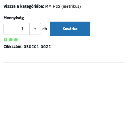
Vissza a kategóriába:
MM HSS (metrikus)
Mennyiség
-
+
db
Kosárba
🛒 🚚 🟢
Cikkszám:
030201-0022