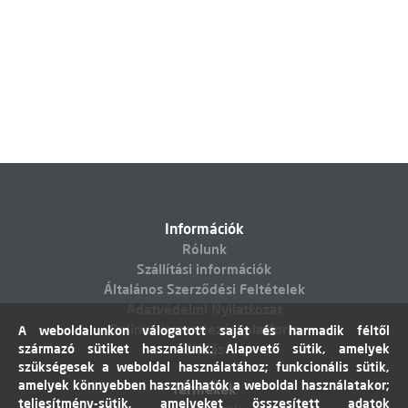
Információk
Rólunk
Szállítási információk
Általános Szerződési Feltételek
Adatvédelmi Nyilatkozat
Online vitarendezési platform
A weboldalunkon válogatott saját és harmadik féltől
származó sütiket használunk: Alapvető sütik, amelyek
Elállás
szükségesek a weboldal használatához; funkcionális sütik,
amelyek könnyebben használhatók a weboldal használatakor;
Termékek
teljesítmény-sütik, amelyeket összesített adatok