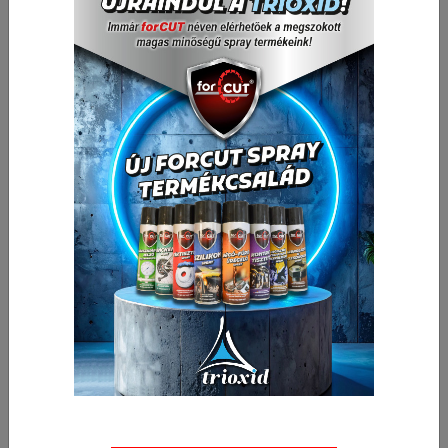
2 451,97 Ft
Nettó ár:
3 114,00 Ft
Bruttó ár:
Vissza a kategóriába:
Oszloptalp állítható magasságú
Mennyiség
-
+
db
Kosárba
🛒 🚚 🟢
Cikkszám:
OTALL140X85