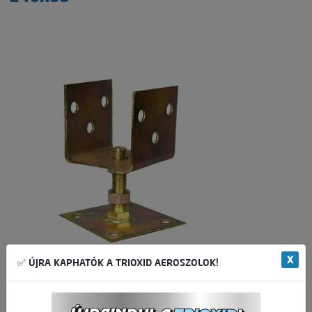
X
✅ ÚJRA KAPHATÓK A TRIOXID AEROSZOLOK!
Állítható magasságú gerendatalp méretek:
A gerendapapucs mérete: 140 x 85mm.