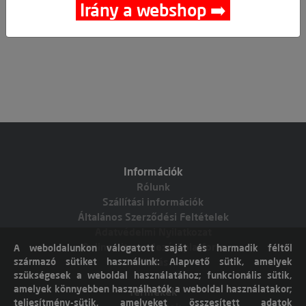
Irány a webshop ➡️
Információk
Rólunk
Szállítási információk
Általános Szerződési Feltételek
Adatvédelmi Nyilatkozat
Online vitarendezési platform
A weboldalunkon válogatott saját és harmadik féltől
származó sütiket használunk: Alapvető sütik, amelyek
Elállás
szükségesek a weboldal használatához; funkcionális sütik,
amelyek könnyebben használhatók a weboldal használatakor;
Termékek
teljesítmény-sütik, amelyeket összesített adatok