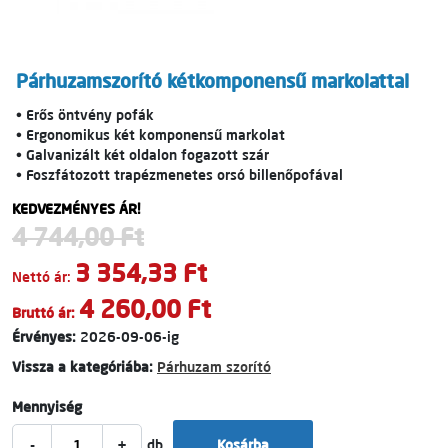
Párhuzamszorító kétkomponensű markolattal
• Erős öntvény pofák
• Ergonomikus két komponensű markolat
• Galvanizált két oldalon fogazott szár
• Foszfátozott trapézmenetes orsó billenőpofával
KEDVEZMÉNYES ÁR!
4 744,00 Ft
3 354,33 Ft
Nettó ár:
4 260,00 Ft
Bruttó ár:
Érvényes:
2026-09-06-ig
Vissza a kategóriába:
Párhuzam szorító
Mennyiség
-
+
db
Kosárba