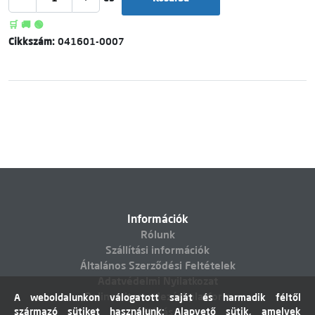
🛒 🚚 🟢
Cikkszám:
041601-0007
Információk
Rólunk
Szállítási információk
Általános Szerződési Feltételek
Adatvédelmi Nyilatkozat
Online vitarendezési platform
A weboldalunkon válogatott saját és harmadik féltől
származó sütiket használunk: Alapvető sütik, amelyek
Elállás