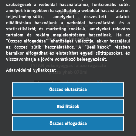
szükségesek a weboldal használatához; funkcionális sütik,
amelyek könnyebben használhatók a weboldal használatakor;
Termékek
teljesítmény-sütik, amelyeket összesített adatok
Újdonságok
előállítására használunk a weboldal használatáról és a
Kiemelt ajánlataink
statisztikákról; és marketing cookie-k, amelyeket releváns
tartalom és reklám megjelenítésére használnak. Ha az
Népszerű termékek
"Összes elfogadása" lehetőséget választja, akkor hozzájárul
TYTAN vegyi dübel ragasztó EVI. 300ml
az összes sütik használatához. A "Beállítások" részben
Molnárkocsi kerékhez belső gumi 4,10 /
bármikor elfogadhat és elutasíthat egyedi sütitípusokat, és
3,50-4"
visszavonhatja a jövőre vonatkozó beleegyezését.
TYTAN vékonyágyas falazó ragasztó
Adatvédelmi Nyilatkozat
pisztolyhab 870ml
Összes elutasítása
Árukereső.hu
Beállítások
© Dobó Trade Kft 2017. Minden jog
Összes elfogadása
fenntartva. Készítette:
I.T.C. Kft.