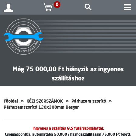
0
Még 75 000,00 Ft hiányzik az ingyenes
szállításhoz
Főoldal
KÉZI SZERSZÁMOK
Párhuzam szorító
Párhuzamszorító 120x300mm Berger
Ingyenes a szállítás GLS futárszolgálattal:
Csomagpontba, automatába 50.000 / házhozszállítással 75.000 Ft felett.