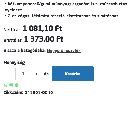
• Kétkomponensű/gumi-műanyag/ ergonómikus, csúszásbiztos
nyelezet
• 2-es vágás: félsimító reszelő, tisztításhoz és simításhoz
1 081,10 Ft
Nettó ár:
1 373,00 Ft
Bruttó ár:
Vissza a kategóriába:
Négyélű reszelők
Mennyiség
-
+
db
Kosárba
🛒 🚚 🟢
Cikkszám:
041801-0040