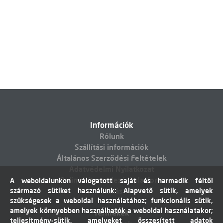
Információk
Rólunk
Szállítási információk
Általános Szerződési Feltételek
Adatvédelmi Nyilatkozat
Online vitarendezési platform
A weboldalunkon válogatott saját és harmadik féltől
származó sütiket használunk: Alapvető sütik, amelyek
Elállás
szükségesek a weboldal használatához; funkcionális sütik,
amelyek könnyebben használhatók a weboldal használatakor;
Termékek
teljesítmény-sütik, amelyeket összesített adatok