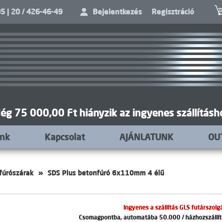
5 | 20 / 426-46-49
Bejelentkezés
Regisztráció
ég 75 000,00 Ft hiányzik az ingyenes szállításh
unk
Kapcsolat
AJÁNLATUNK
OU
fúrószárak
SDS Plus betonfúró 6x110mm 4 élű
Ingyenes a szállítás GLS futárszolgá
Csomagpontba, automatába 50.000 / házhozszállítá