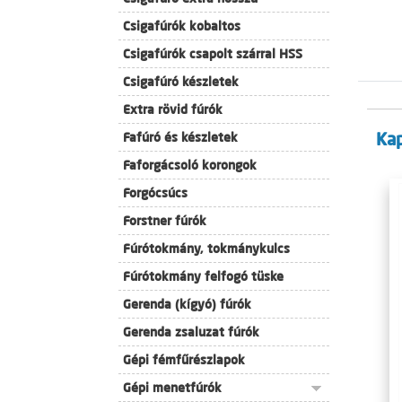
Csigafúrók kobaltos
Csigafúrók csapolt szárral HSS
Csigafúró készletek
Extra rövid fúrók
Ka
Fafúró és készletek
Faforgácsoló korongok
Forgócsúcs
Forstner fúrók
Fúrótokmány, tokmánykulcs
Fúrótokmány felfogó tüske
Gerenda (kígyó) fúrók
Gerenda zsaluzat fúrók
Gépi fémfűrészlapok
Gépi menetfúrók