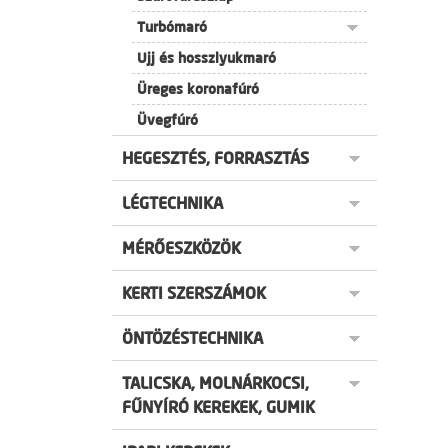
Turbómaró
Ujj és hosszlyukmaró
Üreges koronafúró
Üvegfúró
HEGESZTÉS, FORRASZTÁS
LÉGTECHNIKA
MÉRŐESZKÖZÖK
KERTI SZERSZÁMOK
ÖNTÖZÉSTECHNIKA
TALICSKA, MOLNÁRKOCSI,
FŰNYÍRÓ KEREKEK, GUMIK