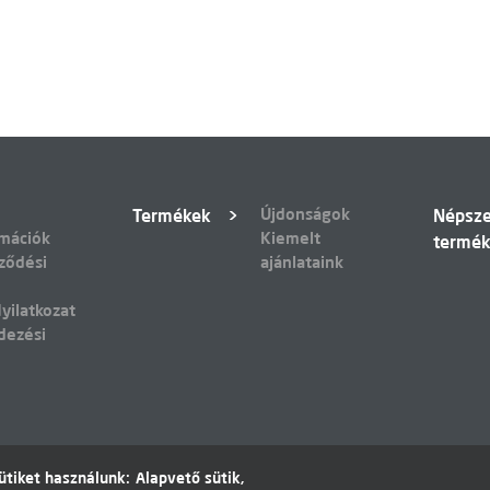
Újdonságok
Termékek
Népsz
rmációk
Kiemelt
termé
ződési
ajánlataink
yilatkozat
dezési
tiket használunk: Alapvető sütik,