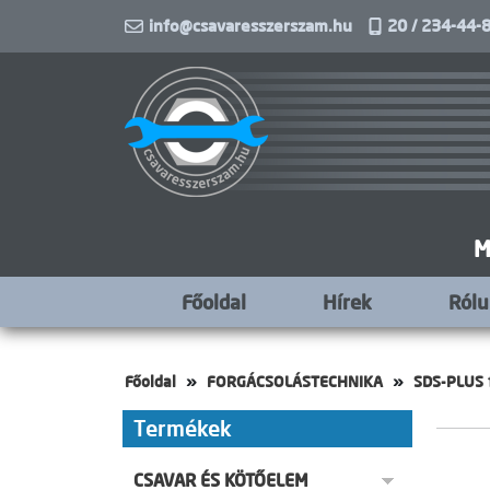
info@csavaresszerszam.hu
20 / 234-44-8
M
Főoldal
Hírek
Ról
Főoldal
FORGÁCSOLÁSTECHNIKA
SDS-PLUS 
Termékek
CSAVAR ÉS KÖTŐELEM