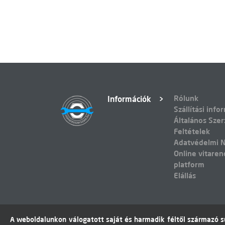
Rólunk
Információk
Szállítási info
Általános Szer
Feltételek
Adatvédelmi N
Online vitaren
platform
Elállás
A weboldalunkon válogatott saját és harmadik féltől származó sü