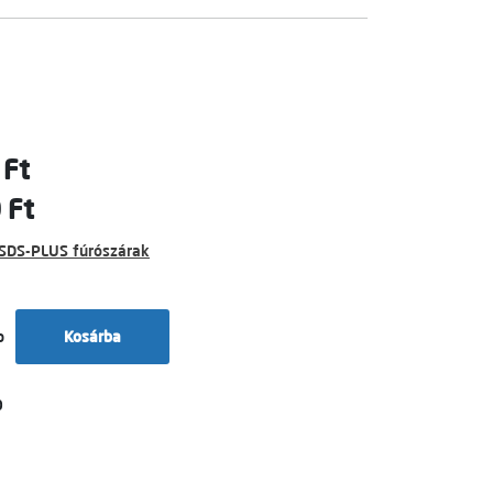
 Ft
 Ft
SDS-PLUS fúrószárak
b
Kosárba
0