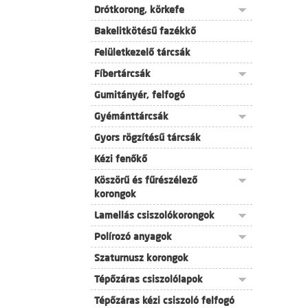
Drótkorong, körkefe
Bakelitkötésű fazékkő
Felületkezelő tárcsák
Fíbertárcsák
Gumitányér, felfogó
Gyémánttárcsák
Gyors rögzítésű tárcsák
Kézi fenőkő
Köszörű és fűrészélező
korongok
Lamellás csiszolókorongok
Polírozó anyagok
Szaturnusz korongok
Tépőzáras csiszolólapok
Tépőzáras kézi csiszoló felfogó