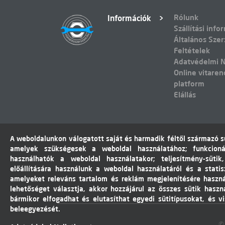
Rólunk
Információk
Szállítási info
Általános Szer
Feltételek
Adatvédelmi N
Online vitaren
platform
Elállás
A weboldalunkon válogatott saját és harmadik féltől származó sü
amelyek szükségesek a weboldal használatához; funkcioná
használhatók a weboldal használatakor; teljesítmény-sütik
előállítására használunk a weboldal használatáról és a statis
amelyeket releváns tartalom és reklám megjelenítésére haszn
lehetőséget választja, akkor hozzájárul az összes sütik haszn
bármikor elfogadhat és elutasíthat egyedi sütitípusokat, és v
beleegyezését.
©