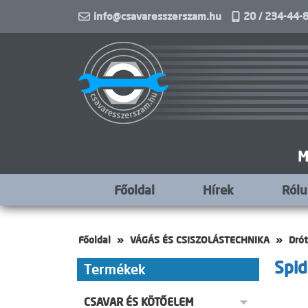
info@csavaresszerszam.hu
20 / 234-44-8
M
Főoldal
Hírek
Ról
Főoldal
VÁGÁS ÉS CSISZOLÁSTECHNIKA
Dró
Spid
Termékek
CSAVAR ÉS KÖTŐELEM