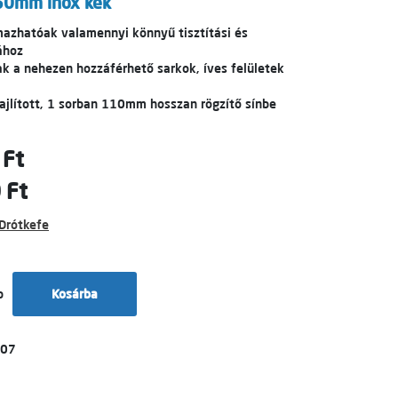
250mm inox kék
mazhatóak valamennyi könnyű tisztítási és
ához
ak a nehezen hozzáférhető sarkok, íves felületek
hajlított, 1 sorban 110mm hosszan rögzítő sínbe
 Ft
 Ft
Drótkefe
b
Kosárba
007