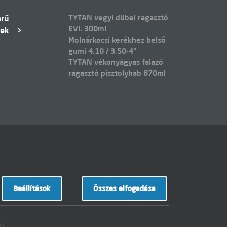
TYTAN vegyi dübel ragasztó
erű
EVI. 300ml
kek
Molnárkocsi kerékhez belső
gumi 4,10 / 3,50-4"
TYTAN vékonyágyas falazó
ragasztó pisztolyhab 870ml
Beállítások
Összes elfogadása
ft.