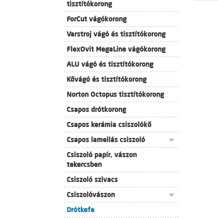
tisztítókorong
ForCut vágókorong
Varstroj vágó és tisztítókorong
FlexOvit MegaLine vágókorong
ALU vágó és tisztítókorong
Kővágó és tisztítókorong
Norton Octopus tisztítókorong
Csapos drótkorong
Csapos kerámia csiszolókő
Csapos lamellás csiszoló
Csiszoló papír, vászon
tekercsben
Csiszoló szivacs
Csiszolóvászon
Drótkefe