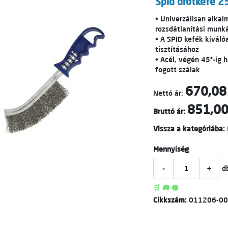
Spid drótkefe 
• Univerzálisan alkal
rozsdátlanítási munk
• A SPID kefék kiváló
tisztításához
• Acél, végén 45°-ig 
fogott szálak
670,08
Nettó ár:
851,00
Bruttó ár:
Vissza a kategóriába:
Mennyiség
-
+
d
🛒 🚚 🟢
Cikkszám:
011206-0