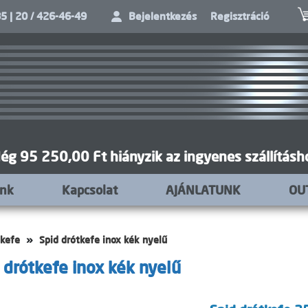
5 | 20 / 426-46-49
Bejelentkezés
Regisztráció
ég 95 250,00 Ft hiányzik az ingyenes szállításh
unk
Kapcsolat
AJÁNLATUNK
OU
tkefe
Spid drótkefe inox kék nyelű
 drótkefe inox kék nyelű