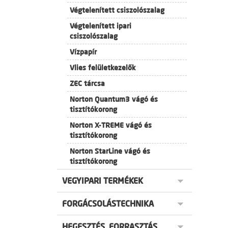
Végtelenített csiszolószalag
Végtelenített ipari
csiszolószalag
Vízpapír
Vlies felületkezelők
ZEC tárcsa
Norton Quantum3 vágó és
tisztítókorong
Norton X-TREME vágó és
tisztítókorong
Norton StarLine vágó és
tisztítókorong
VEGYIPARI TERMÉKEK
FORGÁCSOLÁSTECHNIKA
HEGESZTÉS, FORRASZTÁS