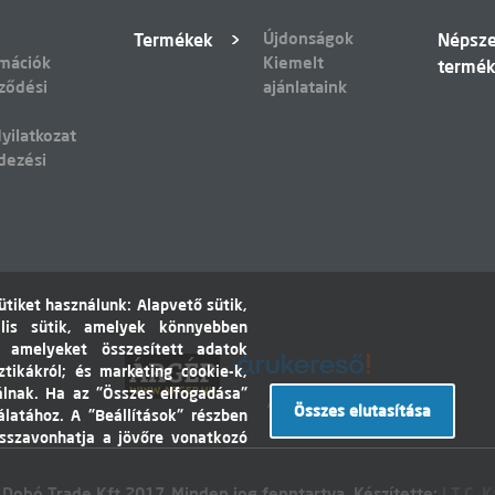
Újdonságok
Termékek
Népsz
rmációk
Kiemelt
termé
ződési
ajánlataink
yilatkozat
dezési
tiket használunk: Alapvető sütik,
lis sütik, amelyek könnyebben
, amelyeket összesített adatok
ztikákról; és marketing cookie-k,
álnak. Ha az "Összes elfogadása"
Árukereső.hu
Összes elutasítása
álatához. A "Beállítások" részben
isszavonhatja a jövőre vonatkozó
 Dobó Trade Kft 2017. Minden jog fenntartva. Készítette:
I.T.C. K