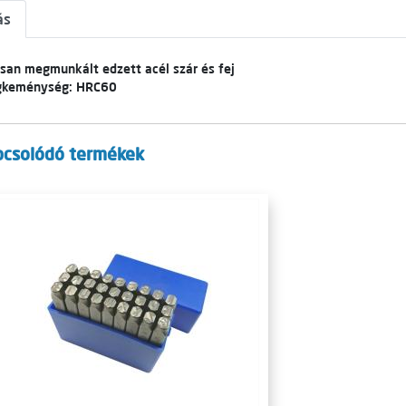
ás
san megmunkált edzett acél szár és fej
gkeménység: HRC60
pcsolódó termékek