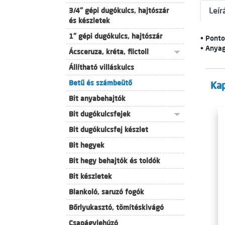
Leír
3/4" gépi dugókulcs, hajtószár
és készletek
1" gépi dugókulcs, hajtószár
• Ponto
• Anya
Ácsceruza, kréta, filctoll
Állítható villáskulcs
Betű és számbeütő
Ka
Bit anyabehajtók
Bit dugókulcsfejek
Bit dugókulcsfej készlet
Bit hegyek
Bit hegy behajtók és toldók
Bit készletek
Blankoló, saruzó fogók
Bőrlyukasztó, tömítéskivágó
Csapágylehúzó