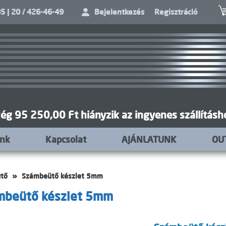
5 | 20 / 426-46-49
Bejelentkezés
Regisztráció
ég 95 250,00 Ft hiányzik az ingyenes szállításh
unk
Kapcsolat
AJÁNLATUNK
OU
ütő
Számbeütő készlet 5mm
mbeütő készlet 5mm