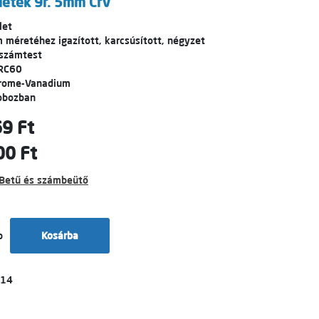
letek 9r. 5mm CrV
let
 méretéhez igazított, karcsúsított, négyzet
rszámtest
RC60
hrome-Vanadium
obozban
9 Ft
00 Ft
Betű és számbeütő
b
Kosárba
014