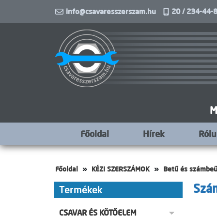
info@csavaresszerszam.hu
20 / 234-44-8
M
Főoldal
Hírek
Ról
Főoldal
KÉZI SZERSZÁMOK
Betű és számbe
Szá
Termékek
CSAVAR ÉS KÖTŐELEM