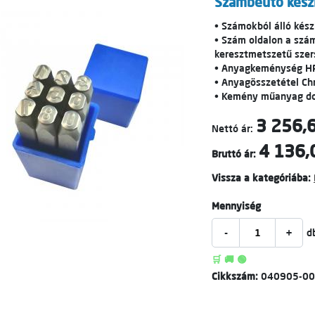
Számbeütő kész
• Számokból álló kész
• Szám oldalon a szám
keresztmetszetű sze
• Anyagkeménység H
• Anyagösszetétel C
• Kemény műanyag d
3 256,6
Nettó ár:
4 136,
Bruttó ár:
Vissza a kategóriába:
Mennyiség
-
+
d
🛒 🚚 🟢
Cikkszám:
040905-0