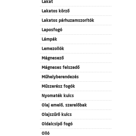
Lakat
Lakatos körző
Lakatos párhuzamszorítók
Laposfogó
Lámpák
Lemezollók
Mágnesező
Mágneses felszedő
Műhelyberendezés
Műszerész fogók
Nyomaték kulcs
Olaj emelő, szerelőbak
Olajszűrő kulcs
Oldalcsípő fogó
Olló