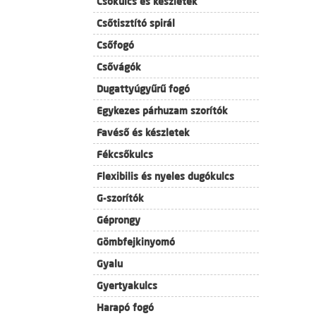
Csőkulcs és készletek
Csőtisztító spirál
Csőfogó
Csővágók
Dugattyúgyűrű fogó
Egykezes párhuzam szorítók
Favéső és készletek
Fékcsőkulcs
Flexibilis és nyeles dugókulcs
G-szorítók
Géprongy
Gömbfejkinyomó
Gyalu
Gyertyakulcs
Harapó fogó