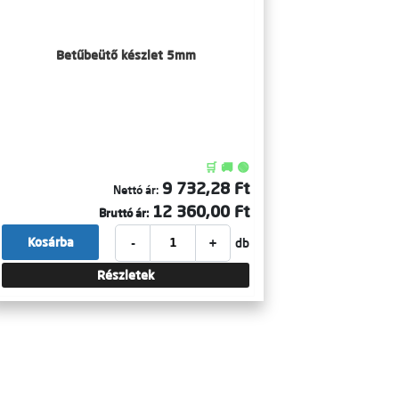
Betűbeütő készlet 5mm
🛒 🚚 🟢
9 732,28 Ft
Nettó ár:
12 360,00 Ft
Bruttó ár:
-
+
Kosárba
db
Részletek