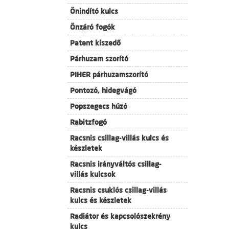
Önindító kulcs
Önzáró fogók
Patent kiszedő
Párhuzam szorító
PIHER párhuzamszorító
Pontozó, hidegvágó
Popszegecs húzó
Rabitzfogó
Racsnis csillag-villás kulcs és
készletek
Racsnis irányváltós csillag-
villás kulcsok
Racsnis csuklós csillag-villás
kulcs és készletek
Radiátor és kapcsolószekrény
kulcs