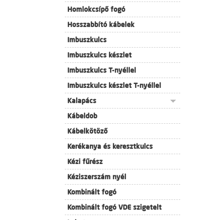
Homlokcsípő fogó
Hosszabbító kábelek
Imbuszkulcs
Imbuszkulcs készlet
Imbuszkulcs T-nyéllel
Imbuszkulcs készlet T-nyéllel
Kalapács
Kábeldob
Kábelkötöző
Kerékanya és keresztkulcs
Kézi fűrész
Kéziszerszám nyél
Kombinált fogó
Kombinált fogó VDE szigetelt