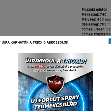
Műszaki adatok
Magasság:
740 
Mélység:
455 mm
Szélesség:
765 
Tömeg üresen:
52
Tömeg szerszámo
Max. terhelhetősé
 ÚJRA KAPHATÓK A TRIOXID AEROSZOLOK!
Fiókméretek
I. fiók (4 db):
60 ×
II. fiók (2 db):
140
Oldalszekrény
Méret:
530 × 115
Tartópolc:
60 × 1
137 
Nettó ár:
174 
Bruttó ár:
Vissza a kategóriá