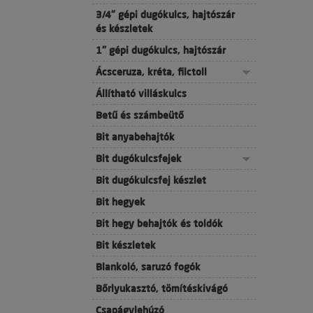
3/4" gépi dugókulcs, hajtószár
és készletek
1" gépi dugókulcs, hajtószár
Ácsceruza, kréta, filctoll
Állítható villáskulcs
Betű és számbeütő
Bit anyabehajtók
Bit dugókulcsfejek
Bit dugókulcsfej készlet
Bit hegyek
Bit hegy behajtók és toldók
Bit készletek
Blankoló, saruzó fogók
Bőrlyukasztó, tömítéskivágó
Csapágylehúzó