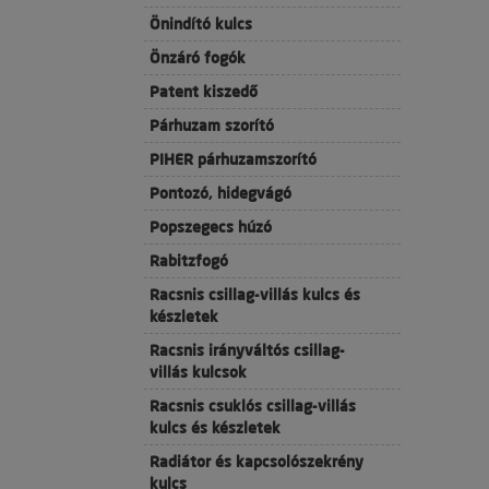
Önindító kulcs
Önzáró fogók
Patent kiszedő
Párhuzam szorító
PIHER párhuzamszorító
Pontozó, hidegvágó
Popszegecs húzó
Rabitzfogó
Racsnis csillag-villás kulcs és
készletek
Racsnis irányváltós csillag-
villás kulcsok
Racsnis csuklós csillag-villás
kulcs és készletek
Radiátor és kapcsolószekrény
kulcs