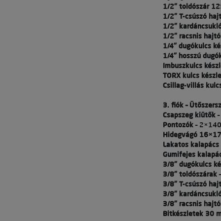
1/2" toldószár 1
1/2" T-csúszó haj
1/2" kardáncsukl
1/2" racsnis hajt
1/4" dugókulcs ké
1/4" hosszú dugók
Imbuszkulcs készl
TORX kulcs készle
Csillag-villás kul
3. fiók – Ütőszers
Csapszeg kiütők
–
Pontozók
– 2×14
Hidegvágó 16×1
Lakatos kalapács
Gumifejes kalap
3/8" dugókulcs ké
3/8" toldószárak
–
3/8" T-csúszó haj
3/8" kardáncsukl
3/8" racsnis hajt
Bitkészletek 30