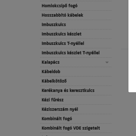
Homlokcsípő fogó
Hosszabbító kábelek
Imbuszkulcs
Imbuszkulcs készlet
Imbuszkulcs T-nyéllel
Imbuszkulcs készlet T-nyéllel
Kalapács
Kábeldob
Kábelkötöző
Kerékanya és keresztkulcs
Kézi fűrész
Kéziszerszám nyél
Kombinált fogó
Kombinált fogó VDE szigetelt