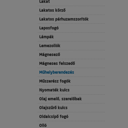
Lakat
Lakatos körző
Lakatos párhuzamszorítók
Laposfogó
Lámpák
Lemezollók
Mágnesező
Mágneses felszedő
Műhelyberendezés
Műszerész fogók
Nyomaték kulcs
Olaj emelő, szerelőbak
Olajszűrő kulcs
Oldalcsípő fogó
Olló