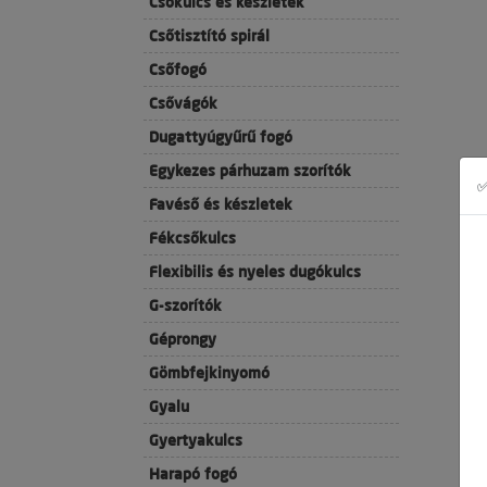
Csőkulcs és készletek
Csőtisztító spirál
Csőfogó
Csővágók
Dugattyúgyűrű fogó
Egykezes párhuzam szorítók
✅
Favéső és készletek
Fékcsőkulcs
Flexibilis és nyeles dugókulcs
G-szorítók
Géprongy
Gömbfejkinyomó
Gyalu
Gyertyakulcs
Harapó fogó