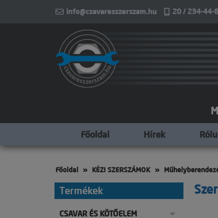
info@csavaresszerszam.hu
20 / 234-44-8
M
Főoldal
Hírek
Ról
Főoldal
KÉZI SZERSZÁMOK
Műhelyberendez
Szer
Termékek
CSAVAR ÉS KÖTŐELEM