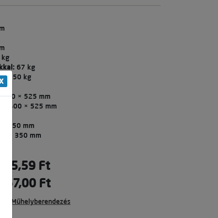
mm
mm
 kg
kkal:
67 kg
g:
150 kg
X
 400 × 525 mm
 × 400 × 525 mm
 × 450 mm
00 × 350 mm
375,59 Ft
467,00 Ft
ba:
Műhelyberendezés