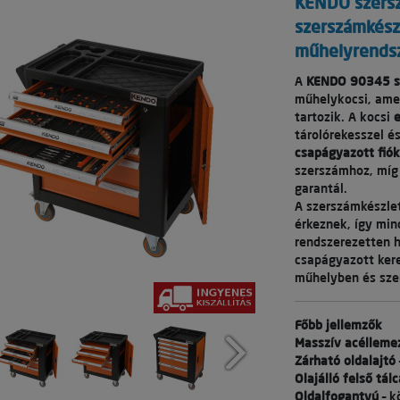
KENDO szersz
szerszámkészl
műhelyrends
A
KENDO 90345 s
műhelykocsi, am
tartozik. A kocsi
e
tárolórekesszel és
csapágyazott fió
szerszámhoz, míg
garantál.
A szerszámkészl
érkeznek, így min
rendszerezetten h
csapágyazott ker
műhelyben és sze
Főbb jellemzők
Masszív acélleme
Zárható oldalajtó
Olajálló felső tálc
Oldalfogantyú
– k