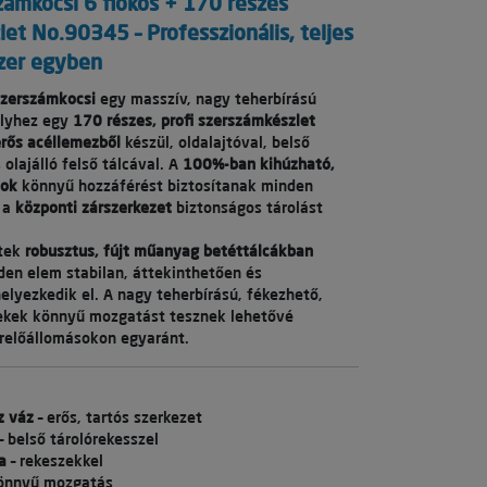
ámkocsi 6 fiókos + 170 részes
et No.90345 – Professzionális, teljes
zer egyben
zerszámkocsi
egy masszív, nagy teherbírású
elyhez egy
170 részes, profi szerszámkészlet
rős acéllemezből
készül, oldalajtóval, belső
 olajálló felső tálcával. A
100%-ban kihúzható,
kok
könnyű hozzáférést biztosítanak minden
 a
központi zárszerkezet
biztonságos tárolást
etek
robusztus, fújt műanyag betéttálcákban
den elem stabilan, áttekinthetően és
elyezkedik el. A nagy teherbírású, fékezhető,
ekek könnyű mozgatást tesznek lehetővé
relőállomásokon egyaránt.
z váz
– erős, tartós szerkezet
– belső tárolórekesszel
a
– rekeszekkel
önnyű mozgatás