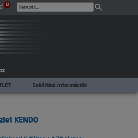
0
oz
TLET
Szállítási információk
szlet KENDO