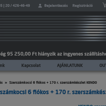
5 | 20 / 426-46-49
Bejelentkezés
Regisztráció
ég 95 250,00 Ft hiányzik az ingyenes szállításh
unk
Kapcsolat
AJÁNLATUNK
OU
és
Szerszámkocsi 6 fiókos + 170 r. szerszámkészlet KENDO
számkocsi 6 fiókos + 170 r. szerszámké