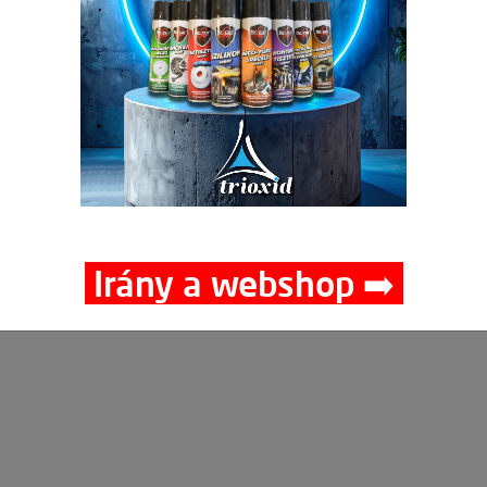
Mennyiség
-
+
🛒 🚚 🟢
Cikkszám:
090103
Irány a webshop ➡️