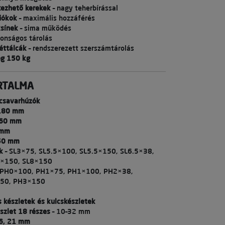
kezhető kerekek
– nagy teherbírással
iókok
– maximális hozzáférés
ksínek
– sima működés
tonságos tárolás
éttálcák
– rendszerezett szerszámtárolás
ég 150 kg
RTALMA
s csavarhúzók
 180 mm
160 mm
 mm
50 mm
k
– SL3×75, SL5.5×100, SL5.5×150, SL6.5×38,
5×150, SL8×150
 PH0×100, PH1×75, PH1×100, PH2×38,
50, PH3×150
s készletek és kulcskészletek
szlet 18 részes
– 10–32 mm
16, 21 mm