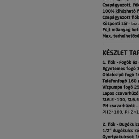
Csapágyazott, fé
100% kihúzható f
Csapágyazott fió
Központi zár
– biz
Fújt műanyag bet
Max. terhelhetős
KÉSZLET TA
1. fiók – Fogók é
Egyetemes fogó
Oldalcsípő fogó 
Telefonfogó 160
Vízpumpa fogó 2
Lapos csavarhúzó
SL6.5×100, SL6.
PH csavarhúzók
–
PH2×100, PH2×1
2. fiók – Dugókulc
1/2" dugókulcs ké
Gyertyakulcsok 