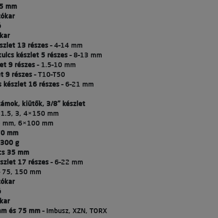
25 mm
tókar
ó
ókar
szlet 13 részes
– 4–14 mm
ulcs készlet 5 részes
– 8–13 mm
et 9 részes
– 1.5–10 mm
t 9 részes
– T10–T50
cs készlet 16 részes
– 6–21 mm
zámok, kiütők, 3/8" készlet
 1.5, 3, 4×150 mm
0 mm, 6×100 mm
70 mm
 300 g
ács 35 mm
szlet 17 részes
– 6–22 mm
 75, 150 mm
tókar
ó
ókar
 mm és 75 mm
– Imbusz, XZN, TORX