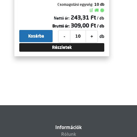
Csomagolási egység:
10 db
🛒 🚚 🟢
243,31 Ft
Nettó ár:
/ db
309,00 Ft
Bruttó ár:
/ db
-
+
Kosárba
db
Részletek
Információk
Rólunk