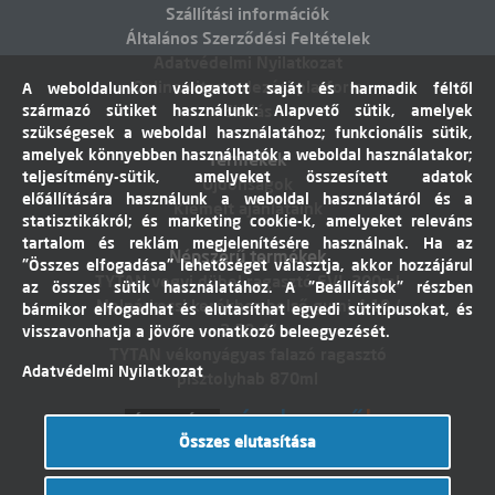
Szállítási információk
Általános Szerződési Feltételek
Adatvédelmi Nyilatkozat
Online vitarendezési platform
A weboldalunkon válogatott saját és harmadik féltől
származó sütiket használunk: Alapvető sütik, amelyek
Elállás
szükségesek a weboldal használatához; funkcionális sütik,
amelyek könnyebben használhatók a weboldal használatakor;
Termékek
teljesítmény-sütik, amelyeket összesített adatok
Újdonságok
előállítására használunk a weboldal használatáról és a
Kiemelt ajánlataink
statisztikákról; és marketing cookie-k, amelyeket releváns
tartalom és reklám megjelenítésére használnak. Ha az
Népszerű termékek
"Összes elfogadása" lehetőséget választja, akkor hozzájárul
TYTAN vegyi dübel ragasztó EVI. 300ml
az összes sütik használatához. A "Beállítások" részben
Molnárkocsi kerékhez belső gumi 4,10 /
bármikor elfogadhat és elutasíthat egyedi sütitípusokat, és
3,50-4"
visszavonhatja a jövőre vonatkozó beleegyezését.
TYTAN vékonyágyas falazó ragasztó
Adatvédelmi Nyilatkozat
pisztolyhab 870ml
Összes elutasítása
Árukereső.hu