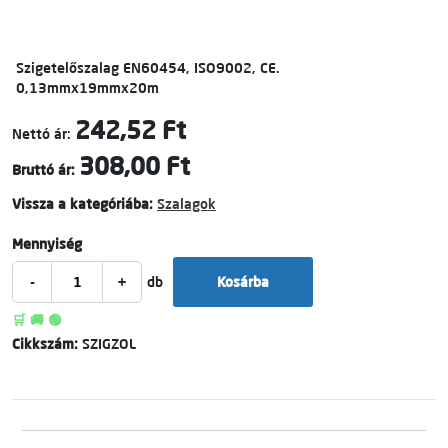
Szigetelőszalag EN60454, ISO9002, CE.
0,13mmx19mmx20m
242,52 Ft
Nettó ár:
308,00 Ft
Bruttó ár:
Vissza a kategóriába:
Szalagok
Mennyiség
-
+
db
Kosárba
🛒 🚚 🟢
Cikkszám:
SZIGZOL