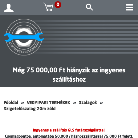
0
Még 75 000,00 Ft hiányzik az ingyenes
szállításhoz
Főoldal
VEGYIPARI TERMÉKEK
Szalagok
Szigetelőszalag 20m zöld
Ingyenes a szállítás GLS futárszolgálattal:
Csomagpontba, automatába 50.000 / házhozszállítással 75.000 Ft felett.