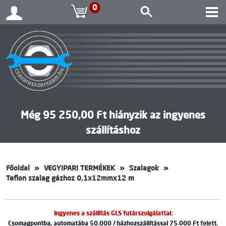
0
Még 95 250,00 Ft hiányzik az ingyenes
szállításhoz
Főoldal
VEGYIPARI TERMÉKEK
Szalagok
Teflon szalag gázhoz 0,1x12mmx12 m
Ingyenes a szállítás GLS futárszolgálattal:
Csomagpontba, automatába 50.000 / házhozszállítással 75.000 Ft felett.