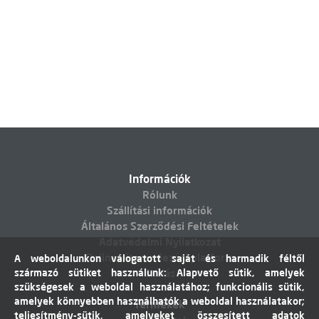
Információk
Rólunk
Szállítási információk
Általános Szerződési Feltételek
Adatvédelmi Nyilatkozat
Online vitarendezési platform
A weboldalunkon válogatott saját és harmadik féltől
származó sütiket használunk: Alapvető sütik, amelyek
Elállás
szükségesek a weboldal használatához; funkcionális sütik,
amelyek könnyebben használhatók a weboldal használatakor;
Termékek
teljesítmény-sütik, amelyeket összesített adatok