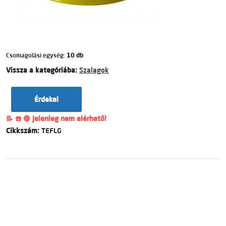
Csomagolási egység:
10 db
Vissza a kategóriába:
Szalagok
Érdekel
📝 ☎️ 🔴 Jelenleg nem elérhető!
Cikkszám:
TEFLG