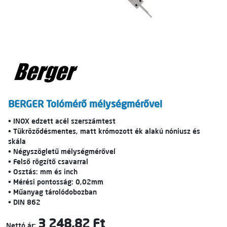
BERGER Tolómérő mélységmérővel
• INOX edzett acél szerszámtest
• Tükröződésmentes, matt krómozott ék alakú nóniusz és
skála
• Négyszögletű mélységmérővel
• Felső rögzítő csavarral
• Osztás: mm és inch
• Mérési pontosság: 0,02mm
• Műanyag tárolódobozban
• DIN 862
3 248,82 Ft
Nettó ár: