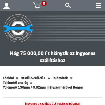
0
Még 75 000,00 Ft hiányzik az ingyenes
szállításhoz
Főoldal
MÉRŐESZKÖZÖK
Tolómérők
Tolómérő analóg
Tolómérő 150mm / 0,02mm mélységmérővel Berger
Ingyenes a szállítás GLS futárszolgálattal: