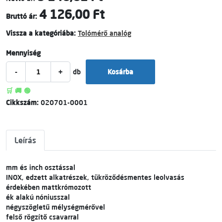
4 126,00 Ft
Bruttó ár:
Vissza a kategóriába:
Tolómérő analóg
Mennyiség
-
+
db
Kosárba
🛒 🚚 🟢
Cikkszám:
020701-0001
Leírás
mm és inch osztással
INOX, edzett alkatrészek, tükröződésmentes leolvasás
érdekében mattkrómozott
ék alakú nóniusszal
négyszögletű mélységmérővel
felső rögzítő csavarral