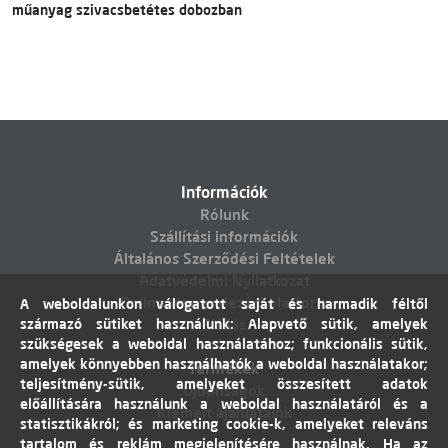
műanyag szivacsbetétes dobozban
Információk
Rólunk
Szállítási információk
Általános Szerződési Feltételek
Adatvédelmi Nyilatkozat
Online vitarendezési platform
A weboldalunkon válogatott saját és harmadik féltől
származó sütiket használunk: Alapvető sütik, amelyek
Elállás
szükségesek a weboldal használatához; funkcionális sütik,
amelyek könnyebben használhatók a weboldal használatakor;
Termékek
teljesítmény-sütik, amelyeket összesített adatok
Újdonságok
előállítására használunk a weboldal használatáról és a
Kiemelt ajánlataink
statisztikákról; és marketing cookie-k, amelyeket releváns
tartalom és reklám megjelenítésére használnak. Ha az