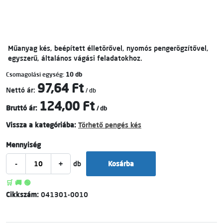
Műanyag kés, beépített élletörővel, nyomós pengerögzítővel,
egyszerű, általános vágási feladatokhoz.
Csomagolási egység:
10 db
97,64 Ft
Nettó ár:
/ db
124,00 Ft
Bruttó ár:
/ db
Vissza a kategóriába:
Törhető pengés kés
Mennyiség
-
+
db
Kosárba
🛒 🚚 🟢
Cikkszám:
041301-0010