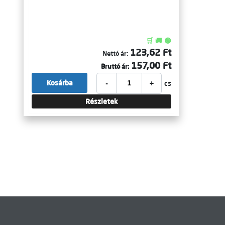
🛒 🚚 🟢
123,62 Ft
Nettó ár:
157,00 Ft
Bruttó ár:
-
+
Kosárba
cs
Részletek