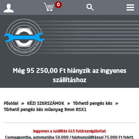
0
Még 95 250,00 Ft hiányzik az ingyenes
szállításhoz
Főoldal
KÉZI SZERSZÁMOK
Törhető pengés kés
Törhető pengés kés műanyag 9mm RSX1
Ingyenes a szállítás GLS futárszolgálattal:
Csomagpontba, automatába 50.000 / házhozszállítással 75.000 Ft felett.