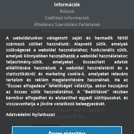
Információk
Rólunk
Szállítási információk
Általános Szerződési Feltételek
Adatvédelmi Nyilatkozat
Online vitarendezési platform
A weboldalunkon válogatott saját és harmadik féltől
származó sütiket használunk: Alapvető sütik, amelyek
Elállás
szükségesek a weboldal használatához; funkcionális sütik,
amelyek könnyebben használhatók a weboldal használatakor;
Termékek
teljesítmény-sütik, amelyeket összesített adatok
Újdonságok
előállítására használunk a weboldal használatáról és a
Kiemelt ajánlataink
statisztikákról; és marketing cookie-k, amelyeket releváns
tartalom és reklám megjelenítésére használnak. Ha az
Népszerű termékek
"Összes elfogadása" lehetőséget választja, akkor hozzájárul
TYTAN vegyi dübel ragasztó EVI. 300ml
az összes sütik használatához. A "Beállítások" részben
Molnárkocsi kerékhez belső gumi 4,10 /
bármikor elfogadhat és elutasíthat egyedi sütitípusokat, és
3,50-4"
visszavonhatja a jövőre vonatkozó beleegyezését.
TYTAN vékonyágyas falazó ragasztó
Adatvédelmi Nyilatkozat
pisztolyhab 870ml
Összes elutasítása