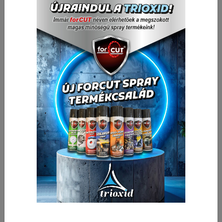
DEERFOS Vízpapírok AC768
Kiváló minőségű és tartósságú szilícium-karbid
szemcsés vízpapír, impregnált papír hordozórétegen, műgyanta
fedőkötéssel.
Alkalmas festék és lakkfelületek, egyéb anyagok száraz és
nedves fimnomcsiszolására, karosszériák festés előtti finiselő
felületelőkészítésére.
Csomagolási egység:
50 db
143,31 Ft
Nettó ár:
/ db
182,00 Ft
Bruttó ár:
/ db
Vissza a kategóriába:
Vízpapír
Mennyiség
-
+
db
Kosárba