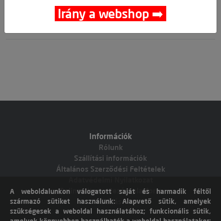
🛒 🚚 🟢
Irány a webshop ➡️
Cikkszám:
010703-0056
Információk
Rólunk
Szállítási információk
Általános Szerződési Feltételek
Adatvédelmi Nyilatkozat
Online vitarendezési platform
A weboldalunkon válogatott saját és harmadik féltől
származó sütiket használunk: Alapvető sütik, amelyek
Elállás
szükségesek a weboldal használatához; funkcionális sütik,