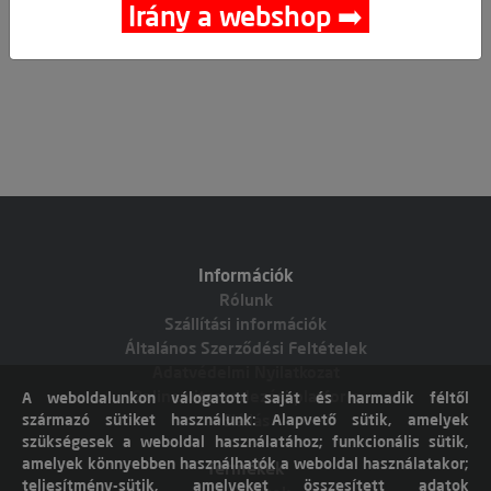
Irány a webshop ➡️
Információk
Rólunk
Szállítási információk
Általános Szerződési Feltételek
Adatvédelmi Nyilatkozat
Online vitarendezési platform
A weboldalunkon válogatott saját és harmadik féltől
származó sütiket használunk: Alapvető sütik, amelyek
Elállás
szükségesek a weboldal használatához; funkcionális sütik,
amelyek könnyebben használhatók a weboldal használatakor;
Termékek
teljesítmény-sütik, amelyeket összesített adatok