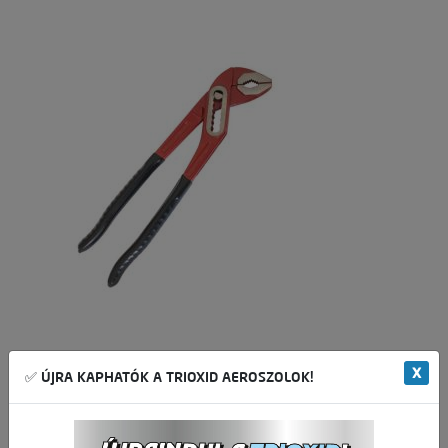
X
✅ ÚJRA KAPHATÓK A TRIOXID AEROSZOLOK!
Vízpumpa fogó CrV
• Speciális érdesített festés
• Speciális festés miatt csúszásbiztos markolat