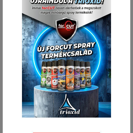
• Anyagösszetétel Chrome-Vanadium
1 568,50 Ft
Nettó ár:
1 992,00 Ft
Bruttó ár:
Vissza a kategóriába:
Vízpumpa fogó
Mennyiség
-
+
db
Kosárba
🛒 🚚 🟢
Cikkszám:
040401-0072