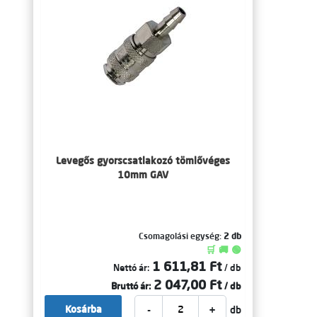
Levegős gyorscsatlakozó tömlővéges
10mm GAV
Csomagolási egység:
2 db
🛒 🚚 🟢
1 611,81 Ft
Nettó ár:
/ db
2 047,00 Ft
Bruttó ár:
/ db
-
+
Kosárba
db