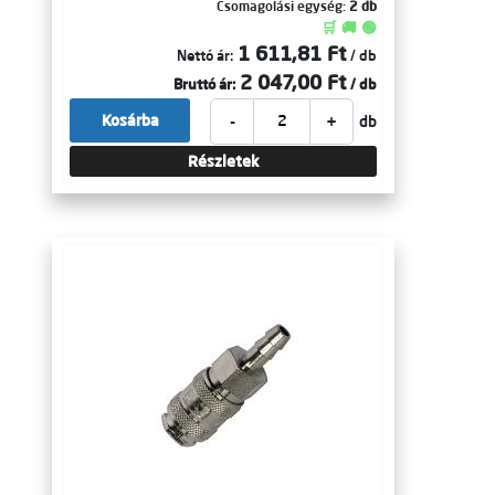
Csomagolási egység:
2 db
🛒 🚚 🟢
1 611,81 Ft
Nettó ár:
/ db
2 047,00 Ft
Bruttó ár:
/ db
-
+
Kosárba
db
Részletek