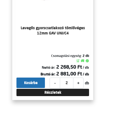
Levegős gyorscsatlakozó tömlővéges
12mm GAV UNI/C4
Csomagolási egység:
2 db
🛒 🚚 🟢
2 268,50 Ft
Nettó ár:
/ db
2 881,00 Ft
Bruttó ár:
/ db
-
+
Kosárba
db
Részletek