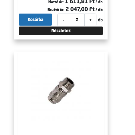
1 611,81 Ft
Nettó ár:
/ db
2 047,00 Ft
Bruttó ár:
/ db
-
+
Kosárba
db
Részletek