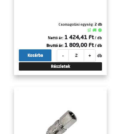
Csomagolási egység:
2 db
🛒 🚚 🟢
1 424,41 Ft
Nettó ár:
/ db
1 809,00 Ft
Bruttó ár:
/ db
-
+
Kosárba
db
Részletek