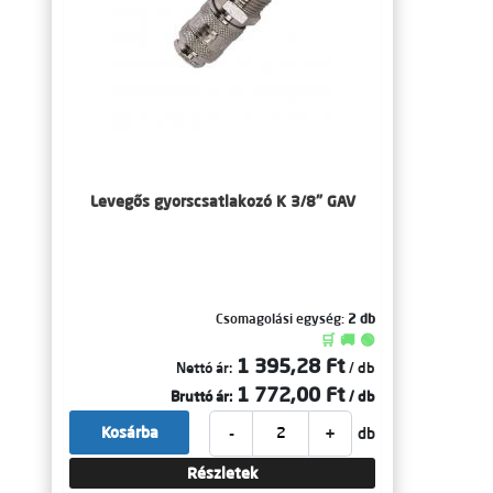
Levegős gyorscsatlakozó K 3/8" GAV
Csomagolási egység:
2 db
🛒 🚚 🟢
1 395,28 Ft
Nettó ár:
/ db
1 772,00 Ft
Bruttó ár:
/ db
-
+
Kosárba
db
Részletek