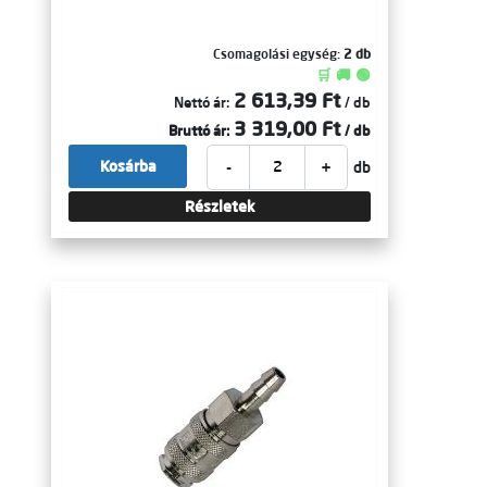
Csomagolási egység:
2 db
🛒 🚚 🟢
2 613,39 Ft
Nettó ár:
/ db
3 319,00 Ft
Bruttó ár:
/ db
-
+
Kosárba
db
Részletek