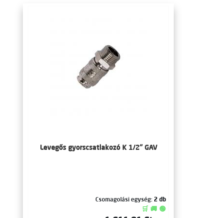
Levegős gyorscsatlakozó K 1/2" GAV
Csomagolási egység:
2 db
🛒 🚚 🟢