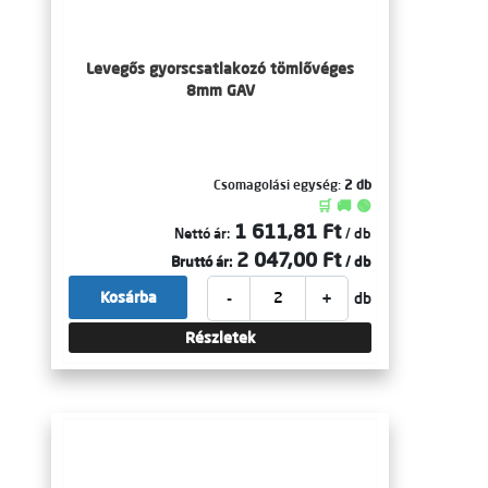
Levegős gyorscsatlakozó tömlővéges
8mm GAV
Csomagolási egység:
2 db
🛒 🚚 🟢
1 611,81 Ft
Nettó ár:
/ db
2 047,00 Ft
Bruttó ár:
/ db
-
+
Kosárba
db
Részletek