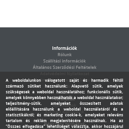
Információk
Rólunk
Szállítási információk
Általános Szerződési Feltételek
Adatvédelmi Nyilatkozat
Online vitarendezési platform
A weboldalunkon válogatott saját és harmadik féltől
származó sütiket használunk: Alapvető sütik, amelyek
Elállás
szükségesek a weboldal használatához; funkcionális sütik,
amelyek könnyebben használhatók a weboldal használatakor;
Termékek
teljesítmény-sütik, amelyeket összesített adatok
Újdonságok
előállítására használunk a weboldal használatáról és a
Kiemelt ajánlataink
statisztikákról; és marketing cookie-k, amelyeket releváns
tartalom és reklám megjelenítésére használnak. Ha az
Népszerű termékek
"Összes elfogadása" lehetőséget választja, akkor hozzájárul