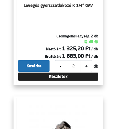
Levegős gyorscsatlakozó K 1/4" GAV
Csomagolási egység:
2 db
🛒 🚚 🟢
1 325,20 Ft
Nettó ár:
/ db
1 683,00 Ft
Bruttó ár:
/ db
-
+
Kosárba
db
Részletek