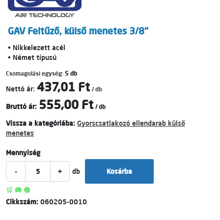
GAV Feltűző, külső menetes 3/8"
• Nikkelezett acél
• Német típusú
Csomagolási egység:
5 db
437,01 Ft
Nettó ár:
/ db
555,00 Ft
Bruttó ár:
/ db
Vissza a kategóriába:
Gyorscsatlakozó ellendarab külső
menetes
Mennyiség
-
+
db
Kosárba
🛒 🚚 🟢
Cikkszám:
060205-0010