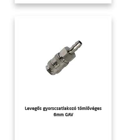
Levegős gyorscsatlakozó tömlővéges
6mm GAV