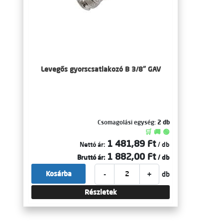
Levegős gyorscsatlakozó B 3/8" GAV
Csomagolási egység:
2 db
🛒 🚚 🟢
1 481,89 Ft
Nettó ár:
/ db
1 882,00 Ft
Bruttó ár:
/ db
-
+
Kosárba
db
Részletek