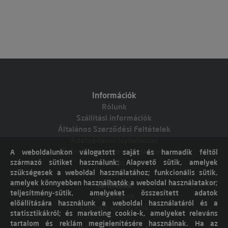
Információk
Rólunk
Szállítási információk
Általános Szerződési Feltételek
Adatvédelmi Nyilatkozat
Online vitarendezési platform
A weboldalunkon válogatott saját és harmadik féltől
származó sütiket használunk: Alapvető sütik, amelyek
Elállás
szükségesek a weboldal használatához; funkcionális sütik,
amelyek könnyebben használhatók a weboldal használatakor;
Termékek
teljesítmény-sütik, amelyeket összesített adatok
Újdonságok
előállítására használunk a weboldal használatáról és a
Kiemelt ajánlataink
statisztikákról; és marketing cookie-k, amelyeket releváns
tartalom és reklám megjelenítésére használnak. Ha az