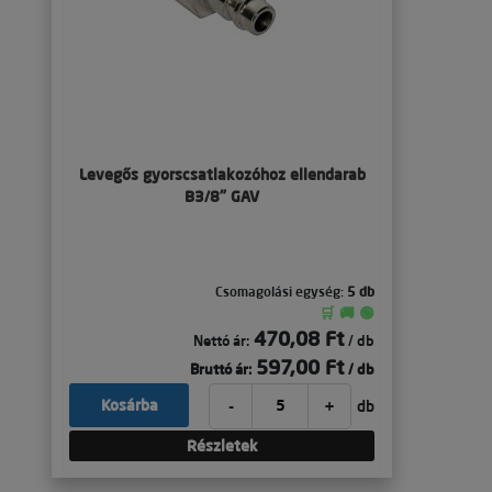
Levegős gyorscsatlakozóhoz ellendarab
B3/8" GAV
Csomagolási egység:
5 db
🛒 🚚 🟢
470,08 Ft
Nettó ár:
/ db
597,00 Ft
Bruttó ár:
/ db
-
+
Kosárba
db
Részletek