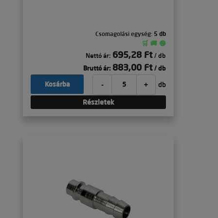
Csomagolási egység:
5 db
🛒 🚚 🟢
695,28 Ft
Nettó ár:
/ db
883,00 Ft
Bruttó ár:
/ db
-
+
Kosárba
db
Részletek