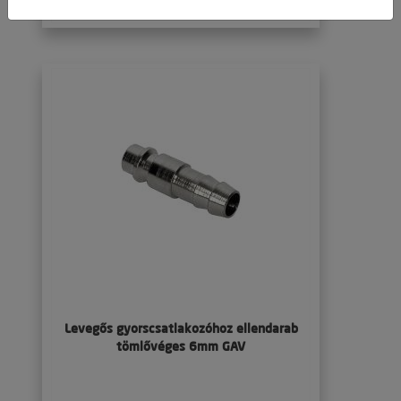
Részletek
Levegős gyorscsatlakozóhoz ellendarab
tömlővéges 6mm GAV