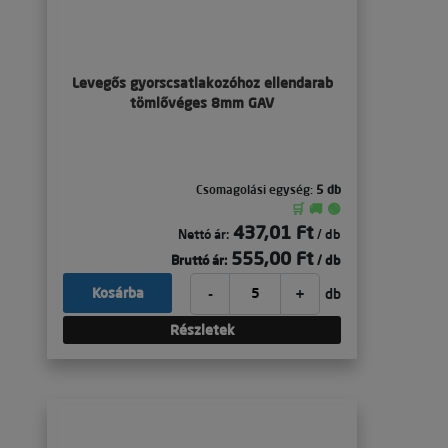
Levegős gyorscsatlakozóhoz ellendarab
tömlővéges 8mm GAV
Csomagolási egység:
5 db
🛒 🚚 🟢
437,01 Ft
Nettó ár:
/ db
555,00 Ft
Bruttó ár:
/ db
-
+
Kosárba
db
Részletek