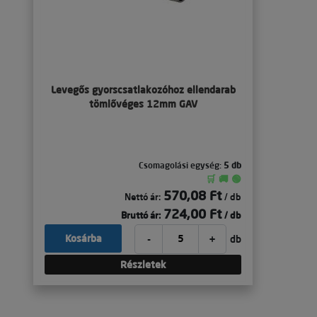
Levegős gyorscsatlakozóhoz ellendarab
tömlővéges 12mm GAV
Csomagolási egység:
5 db
🛒 🚚 🟢
570,08 Ft
Nettó ár:
/ db
724,00 Ft
Bruttó ár:
/ db
-
+
Kosárba
db
Részletek