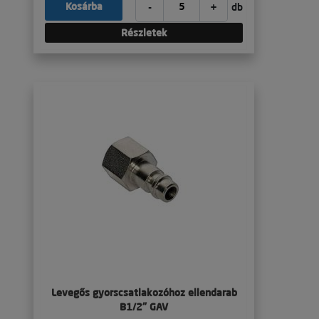
-
+
Kosárba
db
Részletek
Levegős gyorscsatlakozóhoz ellendarab
B1/2" GAV