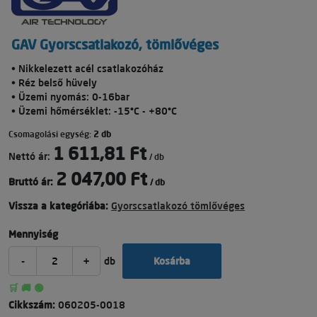
GAV Gyorscsatlakozó, tömlővéges
• Nikkelezett acél csatlakozóház
• Réz belső hüvely
• Üzemi nyomás: 0-16bar
• Üzemi hőmérséklet: -15°C - +80°C
Csomagolási egység:
2 db
1 611,81 Ft
Nettó ár:
/ db
2 047,00 Ft
Bruttó ár:
/ db
Vissza a kategóriába:
Gyorscsatlakozó tömlővéges
Mennyiség
-
+
db
Kosárba
🛒 🚚 🟢
Cikkszám:
060205-0018