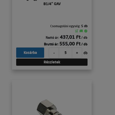
B1/4" GAV
Csomagolási egység:
5 db
🛒 🚚 🟢
437,01 Ft
Nettó ár:
/ db
555,00 Ft
Bruttó ár:
/ db
-
+
Kosárba
db
Részletek