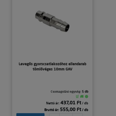
Levegős gyorscsatlakozóhoz ellendarab
tömlővéges 10mm GAV
Csomagolási egység:
5 db
🛒 🚚 🟢
437,01 Ft
Nettó ár:
/ db
555,00 Ft
Bruttó ár:
/ db