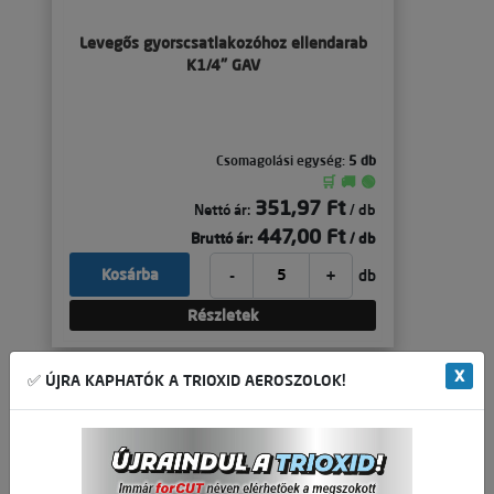
Levegős gyorscsatlakozóhoz ellendarab
K1/4" GAV
Csomagolási egység:
5 db
🛒 🚚 🟢
351,97 Ft
Nettó ár:
/ db
447,00 Ft
Bruttó ár:
/ db
-
+
Kosárba
db
Részletek
X
✅ ÚJRA KAPHATÓK A TRIOXID AEROSZOLOK!