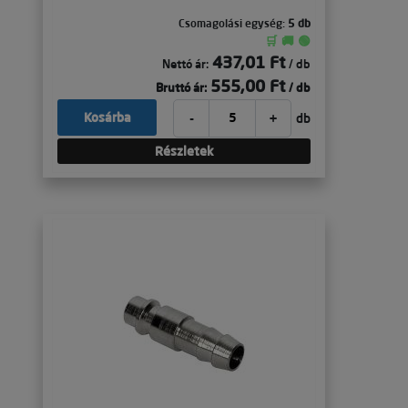
Csomagolási egység:
5 db
🛒 🚚 🟢
437,01 Ft
Nettó ár:
/ db
555,00 Ft
Bruttó ár:
/ db
-
+
Kosárba
db
Részletek