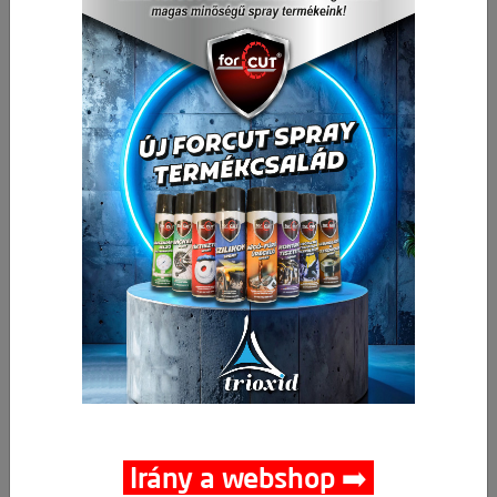
Levegős gyorscsatlakozóhoz ellendarab
K3/8" GAV
Csomagolási egység:
5 db
🛒 🚚 🟢
437,01 Ft
Nettó ár:
/ db
555,00 Ft
Bruttó ár:
/ db
-
+
Kosárba
db
Irány a webshop ➡️