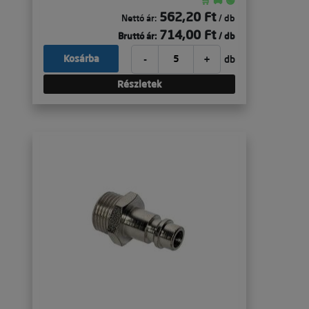
🛒 🚚 🟢
562,20 Ft
Nettó ár:
/ db
714,00 Ft
Bruttó ár:
/ db
-
+
Kosárba
db
Részletek